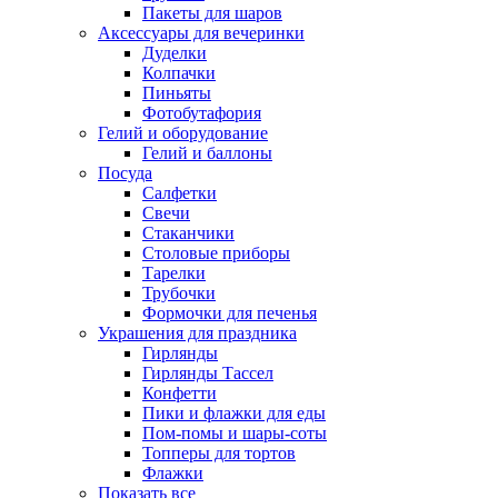
Пакеты для шаров
Аксессуары для вечеринки
Дуделки
Колпачки
Пиньяты
Фотобутафория
Гелий и оборудование
Гелий и баллоны
Посуда
Салфетки
Свечи
Стаканчики
Столовые приборы
Тарелки
Трубочки
Формочки для печенья
Украшения для праздника
Гирлянды
Гирлянды Тассел
Конфетти
Пики и флажки для еды
Пом-помы и шары-соты
Топперы для тортов
Флажки
Показать все