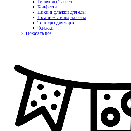
Гирлянды Тассел
Конфетти
Пики и флажки для еды
Пом-помы и шары-соты
Топперы для тортов
Флажки
Показать все