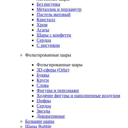
Без рисунка
Металлик и перламутр
Пастель матовый
Кристалл
Хром
Агаты
Шары с конфетти
Сердца
С рисунком
Фольгированные шары
Фольгированные шары
3D-сферы (Orbz)
Буквы
Круги
Слова
Фигуры и персонажи
Ходячие фигуры и наполненные воздухом
Цифры
Сердца
Звезды
Декоративные
Большие шары
Шары Bubble