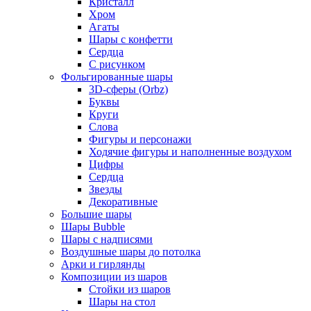
Кристалл
Хром
Агаты
Шары с конфетти
Сердца
С рисунком
Фольгированные шары
3D-сферы (Orbz)
Буквы
Круги
Слова
Фигуры и персонажи
Ходячие фигуры и наполненные воздухом
Цифры
Сердца
Звезды
Декоративные
Большие шары
Шары Bubble
Шары с надписями
Воздушные шары до потолка
Арки и гирлянды
Композиции из шаров
Стойки из шаров
Шары на стол