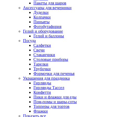
Пакеты для шаров
Аксессуары для вечеринки
Дуделки
Колпачки
Пиньяты
Фотобутафория
Гелий и оборудование
Гелий и баллоны
Посуда
Салфетки
Свечи
Стаканчики
Столовые приборы
Тарелки
Трубочки
Формочки для печенья
Украшения для праздника
Гирлянды
Гирлянды Тассел
Конфетти
Пики и флажки для еды
Пом-помы и шары-соты
Топперы для тортов
Флажки
Показать все