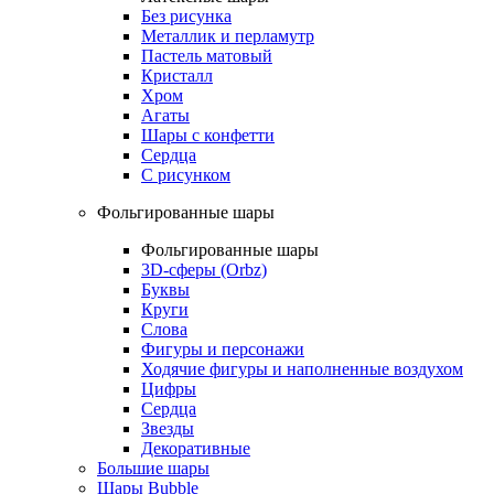
Без рисунка
Металлик и перламутр
Пастель матовый
Кристалл
Хром
Агаты
Шары с конфетти
Сердца
С рисунком
Фольгированные шары
Фольгированные шары
3D-сферы (Orbz)
Буквы
Круги
Слова
Фигуры и персонажи
Ходячие фигуры и наполненные воздухом
Цифры
Сердца
Звезды
Декоративные
Большие шары
Шары Bubble