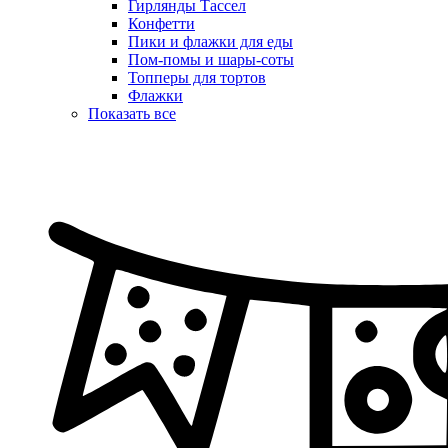
Гирлянды Тассел
Конфетти
Пики и флажки для еды
Пом-помы и шары-соты
Топперы для тортов
Флажки
Показать все