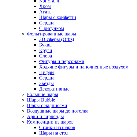
Кристалл
Хром
Агаты
Шары с конфетти
Сердца
С рисунком
Фольгированные шары
3D-сферы (Orbz)
Буквы
Круги
Слова
Фигуры и персонажи
Ходячие фигуры и наполненные воздухом
Цифры
Сердца
Звезды
Декоративные
Большие шары
Шары Bubble
Шары с надписями
Воздушные шары до потолка
Арки и гирлянды
Композиции из шаров
Стойки из шаров
Шары на стол