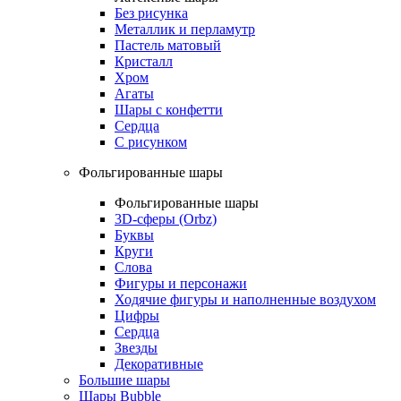
Без рисунка
Металлик и перламутр
Пастель матовый
Кристалл
Хром
Агаты
Шары с конфетти
Сердца
С рисунком
Фольгированные шары
Фольгированные шары
3D-сферы (Orbz)
Буквы
Круги
Слова
Фигуры и персонажи
Ходячие фигуры и наполненные воздухом
Цифры
Сердца
Звезды
Декоративные
Большие шары
Шары Bubble