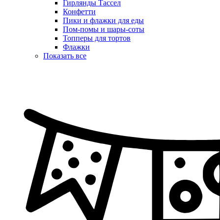
Гирлянды Тассел
Конфетти
Пики и флажки для еды
Пом-помы и шары-соты
Топперы для тортов
Флажки
Показать все