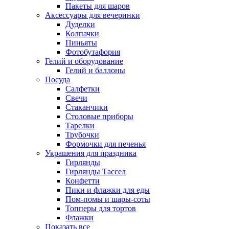
Пакеты для шаров
Аксессуары для вечеринки
Дуделки
Колпачки
Пиньяты
Фотобутафория
Гелий и оборудование
Гелий и баллоны
Посуда
Салфетки
Свечи
Стаканчики
Столовые приборы
Тарелки
Трубочки
Формочки для печенья
Украшения для праздника
Гирлянды
Гирлянды Тассел
Конфетти
Пики и флажки для еды
Пом-помы и шары-соты
Топперы для тортов
Флажки
Показать все