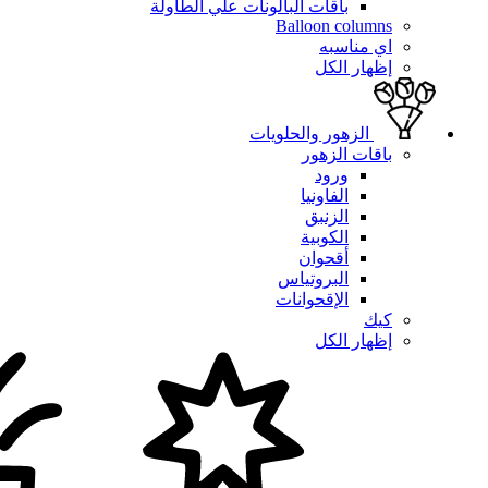
باقات البالونات علي الطاولة
Balloon columns
اي مناسبه
إظهار الكل
الزهور والحلويات
باقات الزهور
ورود
الفاونيا
الزنبق
الكوبية
أقحوان
البروتياس
الإقحوانات
كيك
إظهار الكل