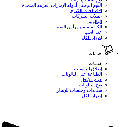
اليوم الوطني لدولة الإمارات العربية المتحدة
الافتتاحات الكبري
حفلات الشركات
الهالويين
الكريسماس ورأس السنة
عيد الحب
إظهار الكل
خدمات
خدمات
إطلاق البالونات
الطباعة علي البالونات
خيام للإيجار
نفخ البالونات
ستاندات وخلفيات للإيجار
إظهار الكل