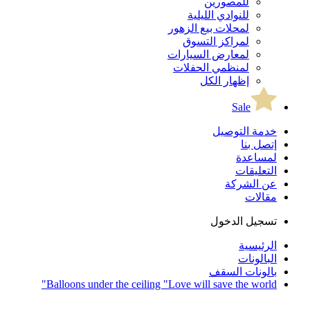
للمصورين
للنوادي الليلية
لمحلات بيع الزهور
لمراكز التسوق
لمعارض السيارات
لمنظمي الحفلات
إظهار الكل
Sale
خدمة التوصيل
إتصل بنا
لمساعدة
التعليقات
عن الشركة
مقالات
تسجيل الدخول
الرئيسية
البالونات
بالونات السقف
Balloons under the ceiling "Love will save the world"