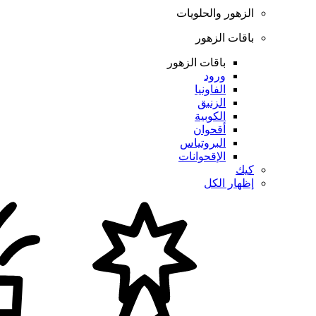
الزهور والحلويات
باقات الزهور
باقات الزهور
ورود
الفاونيا
الزنبق
الكوبية
أقحوان
البروتياس
الإقحوانات
كيك
إظهار الكل