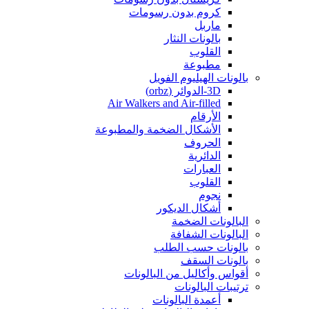
كروم بدون رسومات
ماربل
بالونات النثار
القلوب
مطبوعة
بالونات الهيليوم الفويل
3D-الدوائر (orbz)
Air Walkers and Air-filled
الأرقام
الأشكال الضخمة والمطبوعة
الحروف
الدائرية
العبارات
القلوب
نجوم
أشكال الديكور
البالونات الضخمة
البالونات الشفافة
بالونات حسب الطلب
بالونات السقف
أقواس وأكاليل من البالونات
ترتيبات البالونات
أعمدة البالونات