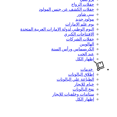
حفلات الزواج
حفلات الكشف عن جنس المولود
بيبي شاور
مولود جديد
يوم علم الإمارات
اليوم الوطني لدولة الإمارات العربية المتحدة
الافتتاحات الكبري
حفلات الشركات
الهالويين
الكريسماس ورأس السنة
عيد الحب
إظهار الكل
خدمات
إطلاق البالونات
الطباعة علي البالونات
خيام للإيجار
نفخ البالونات
ستاندات وخلفيات للإيجار
إظهار الكل