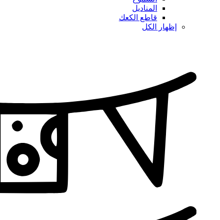
المناديل
قاطع الكعك
إظهار الكل