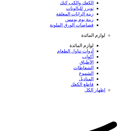
الكعك والكب كيك
توبرز للبالونات
زينة الرايات المعلقة
زينة بوم بومس
قصاصات الورق الملونة
لوازم المائدة
لوازم المائدة
أدوات تناول الطعام
أكواب
الأطباق
الشفاطات
الشموع
المناديل
قاطع الكعك
إظهار الكل