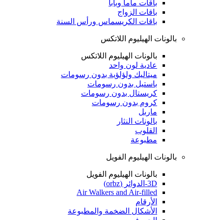
باقات ماما وبابا
باقات الزواج
باقات الكريسماس ورأس السنة
بالونات الهيليوم اللاتكس
بالونات الهيليوم اللاتكس
عادية لون واحد
ميتاليك ولؤلؤية بدون رسومات
باستيل بدون رسومات
كريستال بدون رسومات
كروم بدون رسومات
ماربل
بالونات النثار
القلوب
مطبوعة
بالونات الهيليوم الفويل
بالونات الهيليوم الفويل
3D-الدوائر (orbz)
Air Walkers and Air-filled
الأرقام
الأشكال الضخمة والمطبوعة