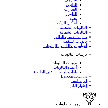
الحروف
الدائرية
العبارات
القلوب
نجوم
أشكال الديكور
البالونات الضخمة
البالونات الشفافة
بالونات حسب الطلب
بالونات السقف
أقواس وأكاليل من البالونات
ترتيبات البالونات
ترتيبات البالونات
أعمدة البالونات
باقات البالونات علي الطاولة
Balloon columns
اي مناسبه
إظهار الكل
الزهور والحلويات