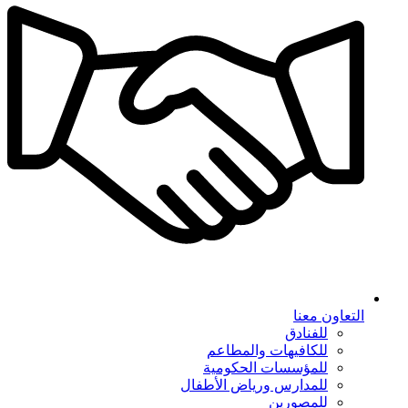
التعاون معنا
للفنادق
للكافيهات والمطاعم
للمؤسسات الحكومية
للمدارس ورياض الأطفال
للمصورين