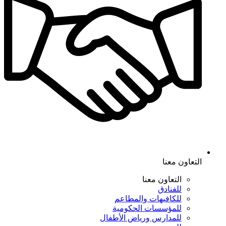
التعاون معنا
التعاون معنا
للفنادق
للكافيهات والمطاعم
للمؤسسات الحكومية
للمدارس ورياض الأطفال