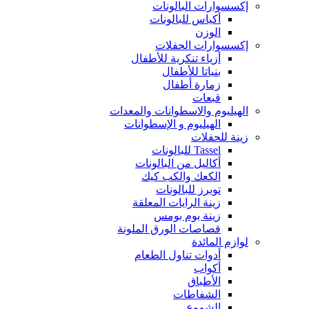
إكسسوارات البالونات
أكياس للبالونات
الوزن
إكسسوارات الحفلات
أزياء تنكرية للأطفال
بنياتا للأطفال
زمارة أطفال
قبعات
الهيليوم والاسطوانات والمعدات
الهيليوم و الإسطوانات
زينة للحفلات
Tassel للبالونات
أكاليل من البالونات
الكعك والكب كيك
توبرز للبالونات
زينة الرايات المعلقة
زينة بوم بومس
قصاصات الورق الملونة
لوازم المائدة
أدوات تناول الطعام
أكواب
الأطباق
الشفاطات
الشموع