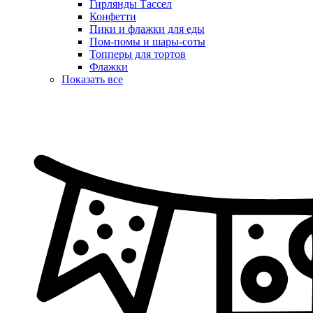
Гирлянды Тассел
Конфетти
Пики и флажки для еды
Пом-помы и шары-соты
Топперы для тортов
Флажки
Показать все