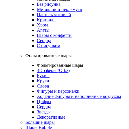
Без рисунка
Металлик и перламутр
Пастель матовый
Кристалл
Хром
Агаты
Шары с конфетти
Сердца
С рисунком
Фольгированные шары
Фольгированные шары
3D-сферы (Orbz)
Буквы
Круги
Слова
Фигуры и персонажи
Ходячие фигуры и наполненные воздухом
Цифры
Сердца
Звезды
Декоративные
Большие шары
Шары Bubble