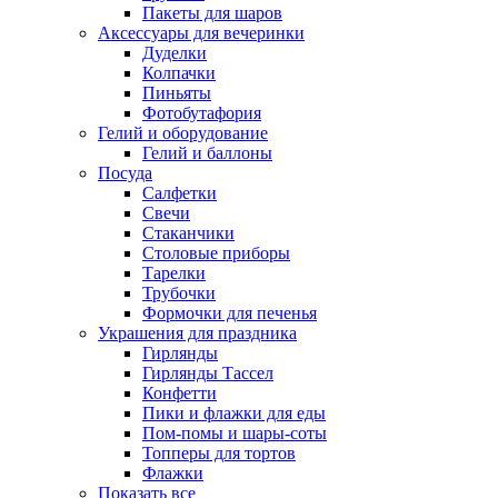
Пакеты для шаров
Аксессуары для вечеринки
Дуделки
Колпачки
Пиньяты
Фотобутафория
Гелий и оборудование
Гелий и баллоны
Посуда
Салфетки
Свечи
Стаканчики
Столовые приборы
Тарелки
Трубочки
Формочки для печенья
Украшения для праздника
Гирлянды
Гирлянды Тассел
Конфетти
Пики и флажки для еды
Пом-помы и шары-соты
Топперы для тортов
Флажки
Показать все