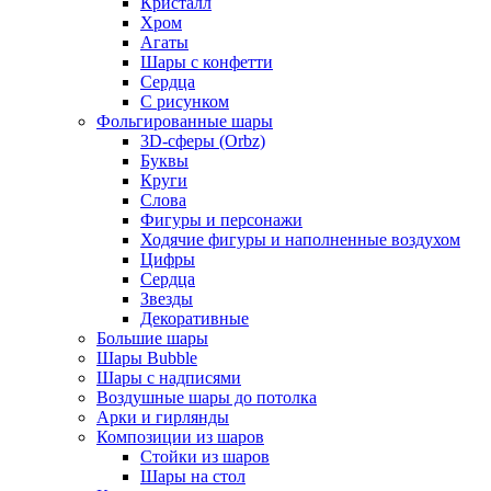
Кристалл
Хром
Агаты
Шары с конфетти
Сердца
С рисунком
Фольгированные шары
3D-сферы (Orbz)
Буквы
Круги
Слова
Фигуры и персонажи
Ходячие фигуры и наполненные воздухом
Цифры
Сердца
Звезды
Декоративные
Большие шары
Шары Bubble
Шары с надписями
Воздушные шары до потолка
Арки и гирлянды
Композиции из шаров
Стойки из шаров
Шары на стол