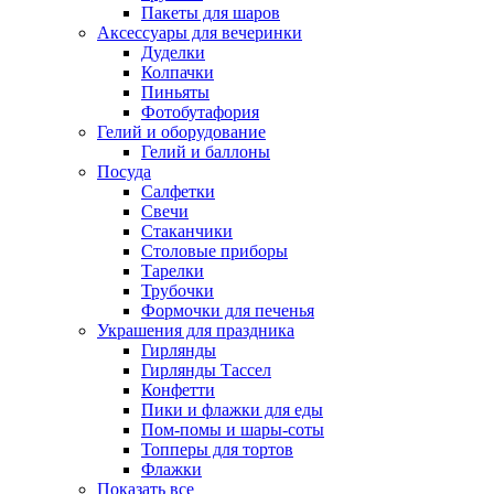
Пакеты для шаров
Аксессуары для вечеринки
Дуделки
Колпачки
Пиньяты
Фотобутафория
Гелий и оборудование
Гелий и баллоны
Посуда
Салфетки
Свечи
Стаканчики
Столовые приборы
Тарелки
Трубочки
Формочки для печенья
Украшения для праздника
Гирлянды
Гирлянды Тассел
Конфетти
Пики и флажки для еды
Пом-помы и шары-соты
Топперы для тортов
Флажки
Показать все