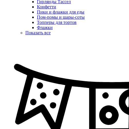
Гирлянды Тассел
Конфетти
Пики и флажки для еды
Пом-помы и шары-соты
Топперы для тортов
Флажки
Показать все