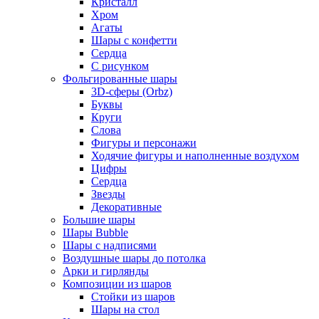
Кристалл
Хром
Агаты
Шары с конфетти
Сердца
С рисунком
Фольгированные шары
3D-сферы (Orbz)
Буквы
Круги
Слова
Фигуры и персонажи
Ходячие фигуры и наполненные воздухом
Цифры
Сердца
Звезды
Декоративные
Большие шары
Шары Bubble
Шары с надписями
Воздушные шары до потолка
Арки и гирлянды
Композиции из шаров
Стойки из шаров
Шары на стол