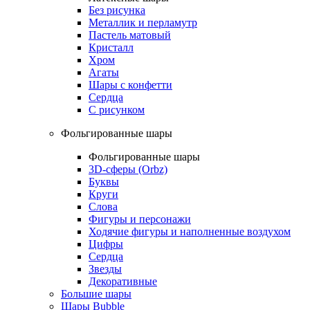
Без рисунка
Металлик и перламутр
Пастель матовый
Кристалл
Хром
Агаты
Шары с конфетти
Сердца
С рисунком
Фольгированные шары
Фольгированные шары
3D-сферы (Orbz)
Буквы
Круги
Слова
Фигуры и персонажи
Ходячие фигуры и наполненные воздухом
Цифры
Сердца
Звезды
Декоративные
Большие шары
Шары Bubble