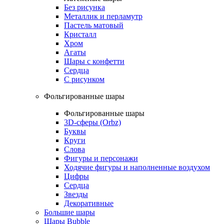
Без рисунка
Металлик и перламутр
Пастель матовый
Кристалл
Хром
Агаты
Шары с конфетти
Сердца
С рисунком
Фольгированные шары
Фольгированные шары
3D-сферы (Orbz)
Буквы
Круги
Слова
Фигуры и персонажи
Ходячие фигуры и наполненные воздухом
Цифры
Сердца
Звезды
Декоративные
Большие шары
Шары Bubble