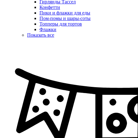
Гирлянды Тассел
Конфетти
Пики и флажки для еды
Пом-помы и шары-соты
Топперы для тортов
Флажки
Показать все