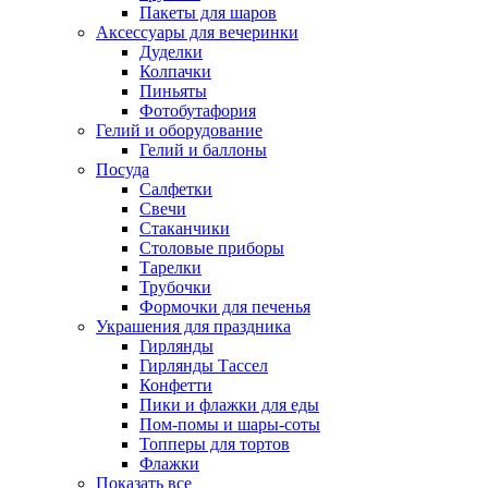
Пакеты для шаров
Аксессуары для вечеринки
Дуделки
Колпачки
Пиньяты
Фотобутафория
Гелий и оборудование
Гелий и баллоны
Посуда
Салфетки
Свечи
Стаканчики
Столовые приборы
Тарелки
Трубочки
Формочки для печенья
Украшения для праздника
Гирлянды
Гирлянды Тассел
Конфетти
Пики и флажки для еды
Пом-помы и шары-соты
Топперы для тортов
Флажки
Показать все