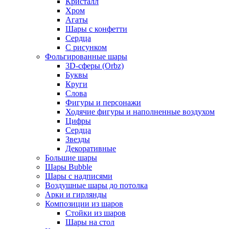
Кристалл
Хром
Агаты
Шары с конфетти
Сердца
С рисунком
Фольгированные шары
3D-сферы (Orbz)
Буквы
Круги
Слова
Фигуры и персонажи
Ходячие фигуры и наполненные воздухом
Цифры
Сердца
Звезды
Декоративные
Большие шары
Шары Bubble
Шары с надписями
Воздушные шары до потолка
Арки и гирлянды
Композиции из шаров
Стойки из шаров
Шары на стол