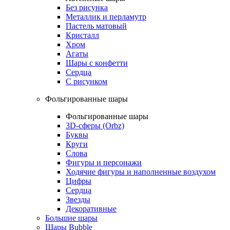
Без рисунка
Металлик и перламутр
Пастель матовый
Кристалл
Хром
Агаты
Шары с конфетти
Сердца
С рисунком
Фольгированные шары
Фольгированные шары
3D-сферы (Orbz)
Буквы
Круги
Слова
Фигуры и персонажи
Ходячие фигуры и наполненные воздухом
Цифры
Сердца
Звезды
Декоративные
Большие шары
Шары Bubble