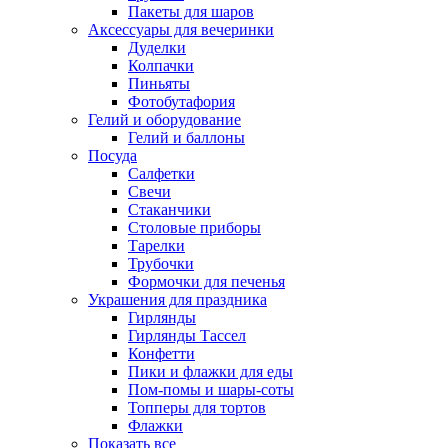
Пакеты для шаров
Аксессуары для вечеринки
Дуделки
Колпачки
Пиньяты
Фотобутафория
Гелий и оборудование
Гелий и баллоны
Посуда
Салфетки
Свечи
Стаканчики
Столовые приборы
Тарелки
Трубочки
Формочки для печенья
Украшения для праздника
Гирлянды
Гирлянды Тассел
Конфетти
Пики и флажки для еды
Пом-помы и шары-соты
Топперы для тортов
Флажки
Показать все