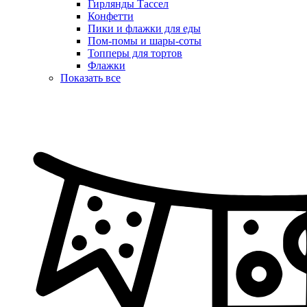
Гирлянды Тассел
Конфетти
Пики и флажки для еды
Пом-помы и шары-соты
Топперы для тортов
Флажки
Показать все