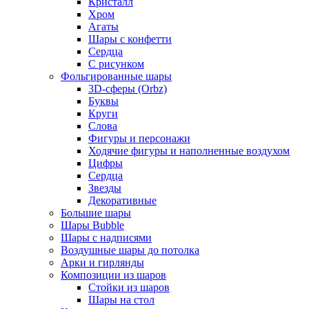
Кристалл
Хром
Агаты
Шары с конфетти
Сердца
С рисунком
Фольгированные шары
3D-сферы (Orbz)
Буквы
Круги
Слова
Фигуры и персонажи
Ходячие фигуры и наполненные воздухом
Цифры
Сердца
Звезды
Декоративные
Большие шары
Шары Bubble
Шары с надписями
Воздушные шары до потолка
Арки и гирлянды
Композиции из шаров
Стойки из шаров
Шары на стол