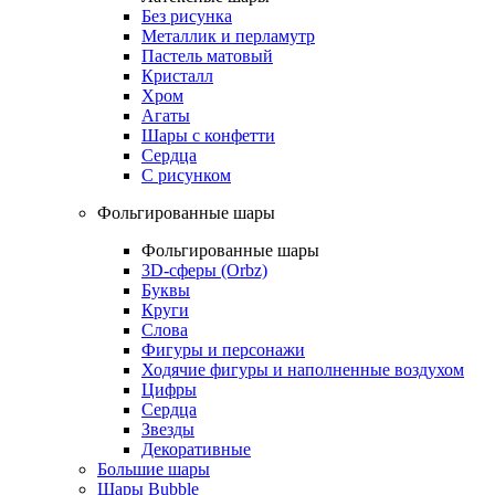
Без рисунка
Металлик и перламутр
Пастель матовый
Кристалл
Хром
Агаты
Шары с конфетти
Сердца
С рисунком
Фольгированные шары
Фольгированные шары
3D-сферы (Orbz)
Буквы
Круги
Слова
Фигуры и персонажи
Ходячие фигуры и наполненные воздухом
Цифры
Сердца
Звезды
Декоративные
Большие шары
Шары Bubble