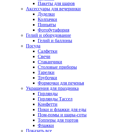
Пакеты для шаров
Аксессуары для вечеринки
Дуделки
Колпачки
Пиньяты
Фотобутафория
Гелий и оборудование
Гелий и баллоны
Посуда
Салфетки
Свечи
Стаканчики
Столовые приборы
Тарелки
Трубочки
Формочки для печенья
Украшения для праздника
Гирлянды
Гирлянды Тассел
Конфетти
Пики и флажки для еды
Пом-помы и шары-соты
Топперы для тортов
Флажки
Показать все