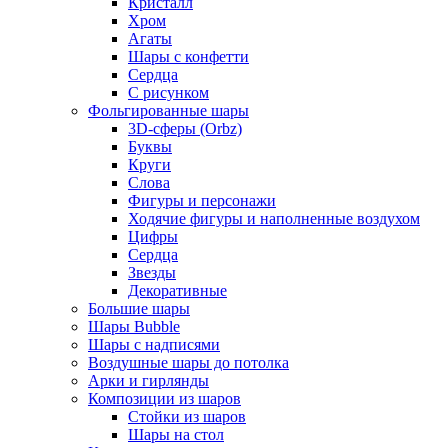
Кристалл
Хром
Агаты
Шары с конфетти
Сердца
С рисунком
Фольгированные шары
3D-сферы (Orbz)
Буквы
Круги
Слова
Фигуры и персонажи
Ходячие фигуры и наполненные воздухом
Цифры
Сердца
Звезды
Декоративные
Большие шары
Шары Bubble
Шары с надписями
Воздушные шары до потолка
Арки и гирлянды
Композиции из шаров
Стойки из шаров
Шары на стол