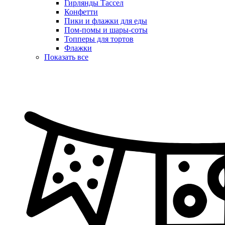
Гирлянды Тассел
Конфетти
Пики и флажки для еды
Пом-помы и шары-соты
Топперы для тортов
Флажки
Показать все