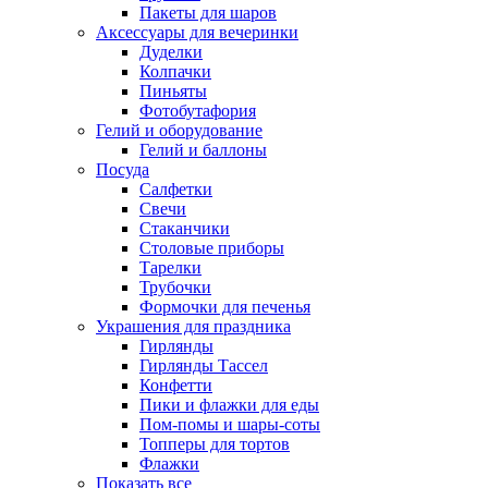
Пакеты для шаров
Аксессуары для вечеринки
Дуделки
Колпачки
Пиньяты
Фотобутафория
Гелий и оборудование
Гелий и баллоны
Посуда
Салфетки
Свечи
Стаканчики
Столовые приборы
Тарелки
Трубочки
Формочки для печенья
Украшения для праздника
Гирлянды
Гирлянды Тассел
Конфетти
Пики и флажки для еды
Пом-помы и шары-соты
Топперы для тортов
Флажки
Показать все