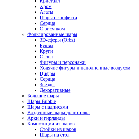
Кристалл
Хром
Агаты
Шары с конфетти
Сердца
С рисунком
Фольгированные шары
3D-сферы (Orbz)
Буквы
Круги
Слова
Фигуры и персонажи
Ходячие фигуры и наполненные воздухом
Цифры
Сердца
Звезды
Декоративные
Большие шары
Шары Bubble
Шары с надписями
Воздушные шары до потолка
Арки и гирлянды
Композиции из шаров
Стойки из шаров
Шары на стол