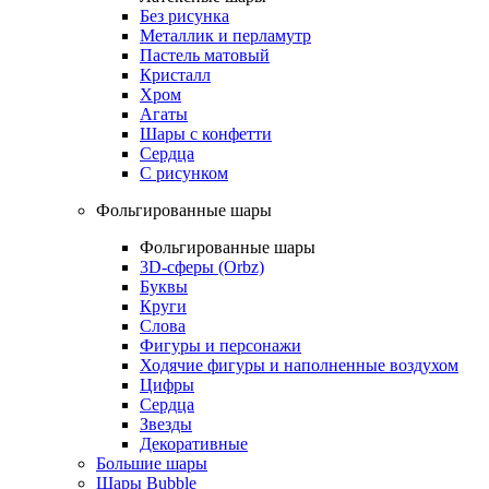
Без рисунка
Металлик и перламутр
Пастель матовый
Кристалл
Хром
Агаты
Шары с конфетти
Сердца
С рисунком
Фольгированные шары
Фольгированные шары
3D-сферы (Orbz)
Буквы
Круги
Слова
Фигуры и персонажи
Ходячие фигуры и наполненные воздухом
Цифры
Сердца
Звезды
Декоративные
Большие шары
Шары Bubble