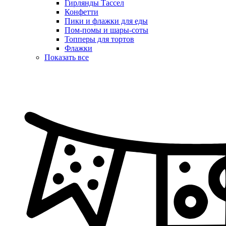
Гирлянды Тассел
Конфетти
Пики и флажки для еды
Пом-помы и шары-соты
Топперы для тортов
Флажки
Показать все