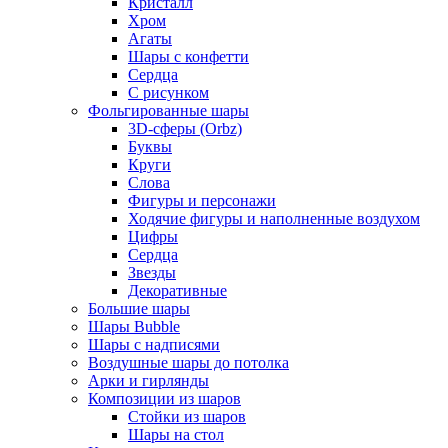
Кристалл
Хром
Агаты
Шары с конфетти
Сердца
С рисунком
Фольгированные шары
3D-сферы (Orbz)
Буквы
Круги
Слова
Фигуры и персонажи
Ходячие фигуры и наполненные воздухом
Цифры
Сердца
Звезды
Декоративные
Большие шары
Шары Bubble
Шары с надписями
Воздушные шары до потолка
Арки и гирлянды
Композиции из шаров
Стойки из шаров
Шары на стол