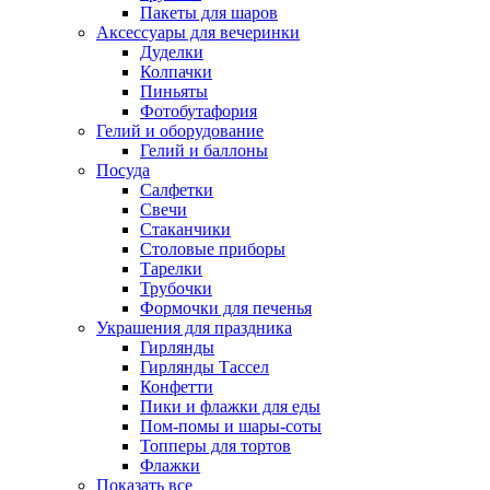
Пакеты для шаров
Аксессуары для вечеринки
Дуделки
Колпачки
Пиньяты
Фотобутафория
Гелий и оборудование
Гелий и баллоны
Посуда
Салфетки
Свечи
Стаканчики
Столовые приборы
Тарелки
Трубочки
Формочки для печенья
Украшения для праздника
Гирлянды
Гирлянды Тассел
Конфетти
Пики и флажки для еды
Пом-помы и шары-соты
Топперы для тортов
Флажки
Показать все