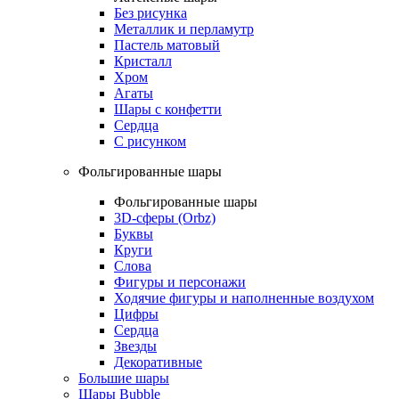
Без рисунка
Металлик и перламутр
Пастель матовый
Кристалл
Хром
Агаты
Шары с конфетти
Сердца
С рисунком
Фольгированные шары
Фольгированные шары
3D-сферы (Orbz)
Буквы
Круги
Слова
Фигуры и персонажи
Ходячие фигуры и наполненные воздухом
Цифры
Сердца
Звезды
Декоративные
Большие шары
Шары Bubble