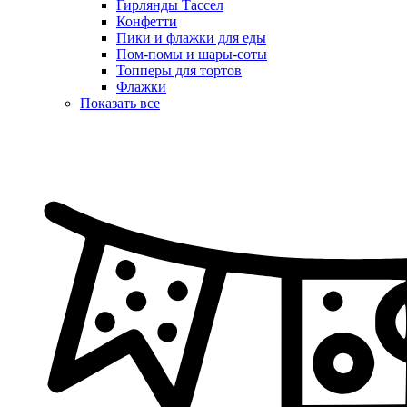
Гирлянды Тассел
Конфетти
Пики и флажки для еды
Пом-помы и шары-соты
Топперы для тортов
Флажки
Показать все