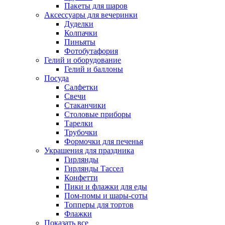
Пакеты для шаров
Аксессуары для вечеринки
Дуделки
Колпачки
Пиньяты
Фотобутафория
Гелий и оборудование
Гелий и баллоны
Посуда
Салфетки
Свечи
Стаканчики
Столовые приборы
Тарелки
Трубочки
Формочки для печенья
Украшения для праздника
Гирлянды
Гирлянды Тассел
Конфетти
Пики и флажки для еды
Пом-помы и шары-соты
Топперы для тортов
Флажки
Показать все