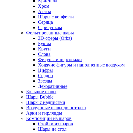
Кристалл
Хром
Агаты
Шары с конфетти
Сердца
С рисунком
Фольгированные шары
3D-сферы (Orbz)
Буквы
Круги
Слова
Фигуры и персонажи
Ходячие фигуры и наполненные воздухом
Цифры
Сердца
Звезды
Декоративные
Большие шары
Шары Bubble
Шары с надписями
Воздушные шары до потолка
Арки и гирлянды
Композиции из шаров
Стойки из шаров
Шары на стол