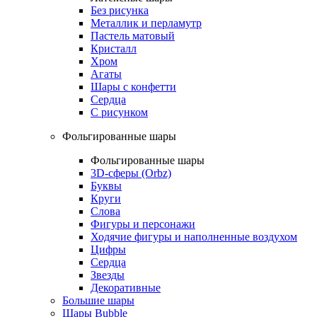
Без рисунка
Металлик и перламутр
Пастель матовый
Кристалл
Хром
Агаты
Шары с конфетти
Сердца
С рисунком
Фольгированные шары
Фольгированные шары
3D-сферы (Orbz)
Буквы
Круги
Слова
Фигуры и персонажи
Ходячие фигуры и наполненные воздухом
Цифры
Сердца
Звезды
Декоративные
Большие шары
Шары Bubble