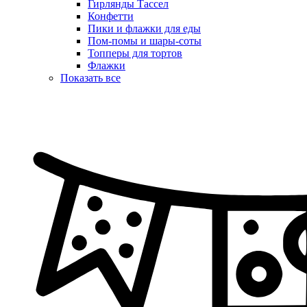
Гирлянды Тассел
Конфетти
Пики и флажки для еды
Пом-помы и шары-соты
Топперы для тортов
Флажки
Показать все