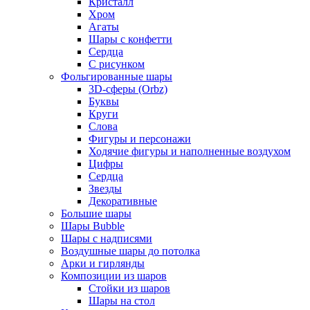
Кристалл
Хром
Агаты
Шары с конфетти
Сердца
С рисунком
Фольгированные шары
3D-сферы (Orbz)
Буквы
Круги
Слова
Фигуры и персонажи
Ходячие фигуры и наполненные воздухом
Цифры
Сердца
Звезды
Декоративные
Большие шары
Шары Bubble
Шары с надписями
Воздушные шары до потолка
Арки и гирлянды
Композиции из шаров
Стойки из шаров
Шары на стол