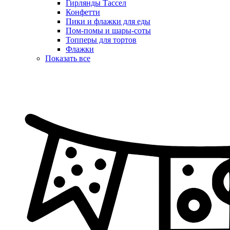
Гирлянды Тассел
Конфетти
Пики и флажки для еды
Пом-помы и шары-соты
Топперы для тортов
Флажки
Показать все