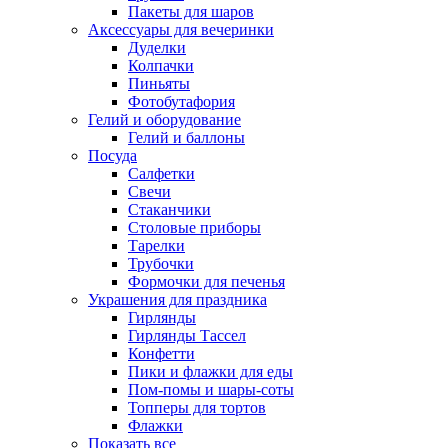
Пакеты для шаров
Аксессуары для вечеринки
Дуделки
Колпачки
Пиньяты
Фотобутафория
Гелий и оборудование
Гелий и баллоны
Посуда
Салфетки
Свечи
Стаканчики
Столовые приборы
Тарелки
Трубочки
Формочки для печенья
Украшения для праздника
Гирлянды
Гирлянды Тассел
Конфетти
Пики и флажки для еды
Пом-помы и шары-соты
Топперы для тортов
Флажки
Показать все