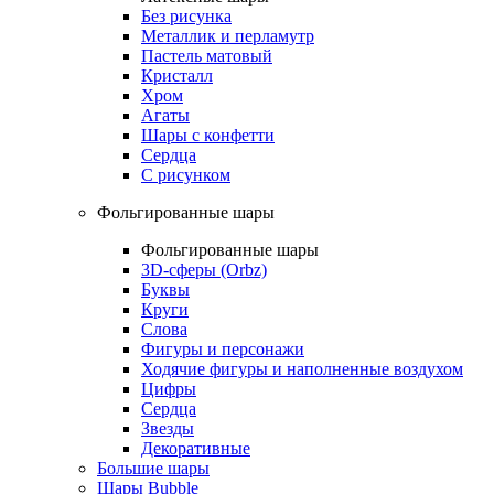
Без рисунка
Металлик и перламутр
Пастель матовый
Кристалл
Хром
Агаты
Шары с конфетти
Сердца
С рисунком
Фольгированные шары
Фольгированные шары
3D-сферы (Orbz)
Буквы
Круги
Слова
Фигуры и персонажи
Ходячие фигуры и наполненные воздухом
Цифры
Сердца
Звезды
Декоративные
Большие шары
Шары Bubble