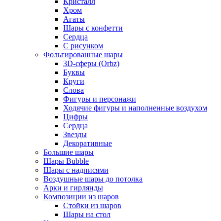
Кристалл
Хром
Агаты
Шары с конфетти
Сердца
С рисунком
Фольгированные шары
3D-сферы (Orbz)
Буквы
Круги
Слова
Фигуры и персонажи
Ходячие фигуры и наполненные воздухом
Цифры
Сердца
Звезды
Декоративные
Большие шары
Шары Bubble
Шары с надписями
Воздушные шары до потолка
Арки и гирлянды
Композиции из шаров
Стойки из шаров
Шары на стол