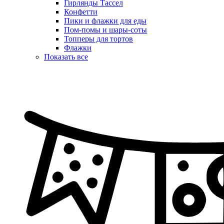
Гирлянды Тассел
Конфетти
Пики и флажки для еды
Пом-помы и шары-соты
Топперы для тортов
Флажки
Показать все