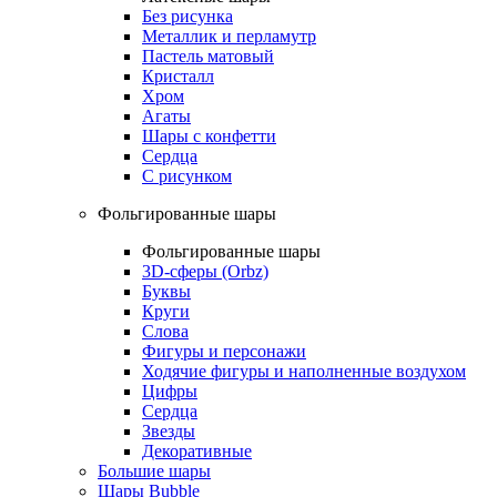
Без рисунка
Металлик и перламутр
Пастель матовый
Кристалл
Хром
Агаты
Шары с конфетти
Сердца
С рисунком
Фольгированные шары
Фольгированные шары
3D-сферы (Orbz)
Буквы
Круги
Слова
Фигуры и персонажи
Ходячие фигуры и наполненные воздухом
Цифры
Сердца
Звезды
Декоративные
Большие шары
Шары Bubble