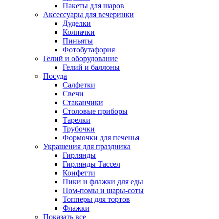
Пакеты для шаров
Аксессуары для вечеринки
Дуделки
Колпачки
Пиньяты
Фотобутафория
Гелий и оборудование
Гелий и баллоны
Посуда
Салфетки
Свечи
Стаканчики
Столовые приборы
Тарелки
Трубочки
Формочки для печенья
Украшения для праздника
Гирлянды
Гирлянды Тассел
Конфетти
Пики и флажки для еды
Пом-помы и шары-соты
Топперы для тортов
Флажки
Показать все