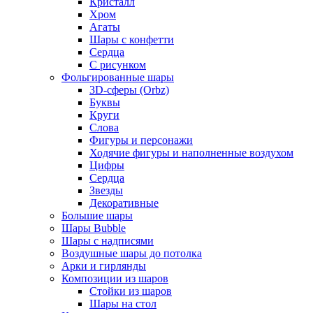
Кристалл
Хром
Агаты
Шары с конфетти
Сердца
С рисунком
Фольгированные шары
3D-сферы (Orbz)
Буквы
Круги
Слова
Фигуры и персонажи
Ходячие фигуры и наполненные воздухом
Цифры
Сердца
Звезды
Декоративные
Большие шары
Шары Bubble
Шары с надписями
Воздушные шары до потолка
Арки и гирлянды
Композиции из шаров
Стойки из шаров
Шары на стол