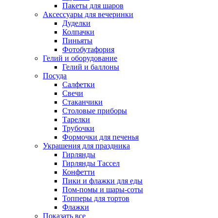
Пакеты для шаров
Аксессуары для вечеринки
Дуделки
Колпачки
Пиньяты
Фотобутафория
Гелий и оборудование
Гелий и баллоны
Посуда
Салфетки
Свечи
Стаканчики
Столовые приборы
Тарелки
Трубочки
Формочки для печенья
Украшения для праздника
Гирлянды
Гирлянды Тассел
Конфетти
Пики и флажки для еды
Пом-помы и шары-соты
Топперы для тортов
Флажки
Показать все