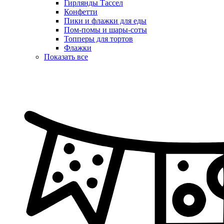
Гирлянды Тассел
Конфетти
Пики и флажки для еды
Пом-помы и шары-соты
Топперы для тортов
Флажки
Показать все