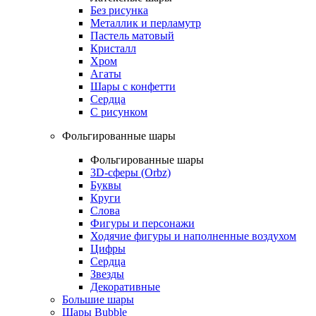
Без рисунка
Металлик и перламутр
Пастель матовый
Кристалл
Хром
Агаты
Шары с конфетти
Сердца
С рисунком
Фольгированные шары
Фольгированные шары
3D-сферы (Orbz)
Буквы
Круги
Слова
Фигуры и персонажи
Ходячие фигуры и наполненные воздухом
Цифры
Сердца
Звезды
Декоративные
Большие шары
Шары Bubble