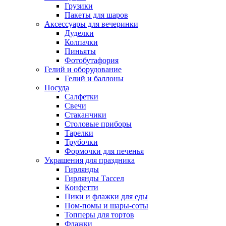
Грузики
Пакеты для шаров
Аксессуары для вечеринки
Дуделки
Колпачки
Пиньяты
Фотобутафория
Гелий и оборудование
Гелий и баллоны
Посуда
Салфетки
Свечи
Стаканчики
Столовые приборы
Тарелки
Трубочки
Формочки для печенья
Украшения для праздника
Гирлянды
Гирлянды Тассел
Конфетти
Пики и флажки для еды
Пом-помы и шары-соты
Топперы для тортов
Флажки