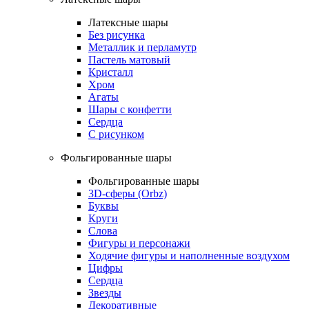
Латексные шары
Без рисунка
Металлик и перламутр
Пастель матовый
Кристалл
Хром
Агаты
Шары с конфетти
Сердца
С рисунком
Фольгированные шары
Фольгированные шары
3D-сферы (Orbz)
Буквы
Круги
Слова
Фигуры и персонажи
Ходячие фигуры и наполненные воздухом
Цифры
Сердца
Звезды
Декоративные