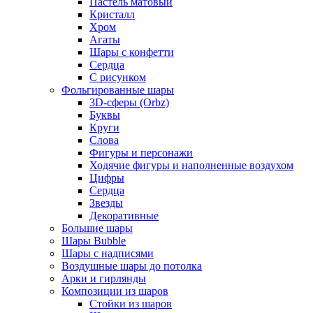
Пастель матовый
Кристалл
Хром
Агаты
Шары с конфетти
Сердца
С рисунком
Фольгированные шары
3D-сферы (Orbz)
Буквы
Круги
Слова
Фигуры и персонажи
Ходячие фигуры и наполненные воздухом
Цифры
Сердца
Звезды
Декоративные
Большие шары
Шары Bubble
Шары с надписями
Воздушные шары до потолка
Арки и гирлянды
Композиции из шаров
Стойки из шаров