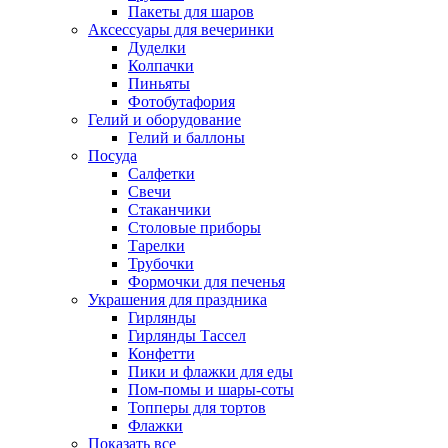
Пакеты для шаров
Аксессуары для вечеринки
Дуделки
Колпачки
Пиньяты
Фотобутафория
Гелий и оборудование
Гелий и баллоны
Посуда
Салфетки
Свечи
Стаканчики
Столовые приборы
Тарелки
Трубочки
Формочки для печенья
Украшения для праздника
Гирлянды
Гирлянды Тассел
Конфетти
Пики и флажки для еды
Пом-помы и шары-соты
Топперы для тортов
Флажки
Показать все