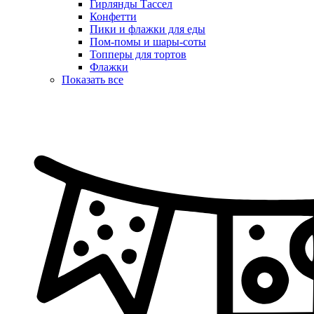
Гирлянды Тассел
Конфетти
Пики и флажки для еды
Пом-помы и шары-соты
Топперы для тортов
Флажки
Показать все