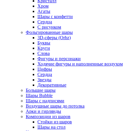
Кристалл
Хром
Агаты
Шары с конфетти
Сердца
С рисунком
Фольгированные шары
3D-сферы (Orbz)
Буквы
Круги
Слова
Фигуры и персонажи
Ходячие фигуры и наполненные воздухом
Цифры
Сердца
Звезды
Декоративные
Большие шары
Шары Bubble
Шары с надписями
Воздушные шары до потолка
Арки и гирлянды
Композиции из шаров
Стойки из шаров
Шары на стол