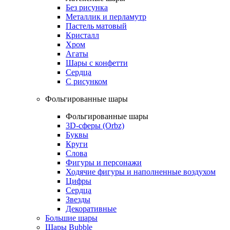
Без рисунка
Металлик и перламутр
Пастель матовый
Кристалл
Хром
Агаты
Шары с конфетти
Сердца
С рисунком
Фольгированные шары
Фольгированные шары
3D-сферы (Orbz)
Буквы
Круги
Слова
Фигуры и персонажи
Ходячие фигуры и наполненные воздухом
Цифры
Сердца
Звезды
Декоративные
Большие шары
Шары Bubble