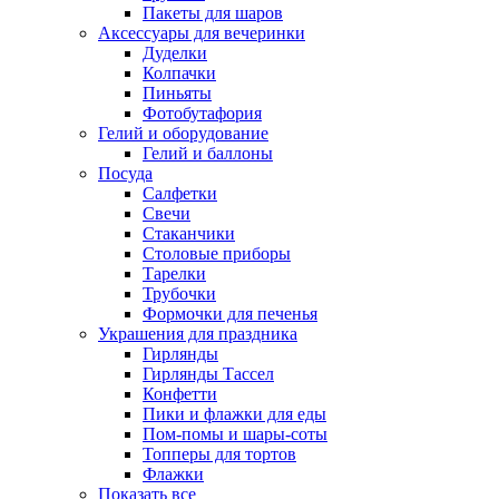
Пакеты для шаров
Аксессуары для вечеринки
Дуделки
Колпачки
Пиньяты
Фотобутафория
Гелий и оборудование
Гелий и баллоны
Посуда
Салфетки
Свечи
Стаканчики
Столовые приборы
Тарелки
Трубочки
Формочки для печенья
Украшения для праздника
Гирлянды
Гирлянды Тассел
Конфетти
Пики и флажки для еды
Пом-помы и шары-соты
Топперы для тортов
Флажки
Показать все