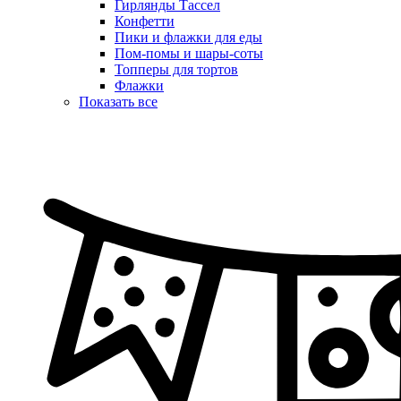
Гирлянды Тассел
Конфетти
Пики и флажки для еды
Пом-помы и шары-соты
Топперы для тортов
Флажки
Показать все