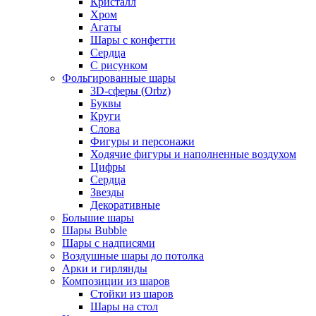
Кристалл
Хром
Агаты
Шары с конфетти
Сердца
С рисунком
Фольгированные шары
3D-сферы (Orbz)
Буквы
Круги
Слова
Фигуры и персонажи
Ходячие фигуры и наполненные воздухом
Цифры
Сердца
Звезды
Декоративные
Большие шары
Шары Bubble
Шары с надписями
Воздушные шары до потолка
Арки и гирлянды
Композиции из шаров
Стойки из шаров
Шары на стол