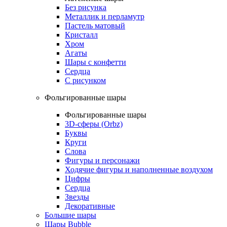
Без рисунка
Металлик и перламутр
Пастель матовый
Кристалл
Хром
Агаты
Шары с конфетти
Сердца
С рисунком
Фольгированные шары
Фольгированные шары
3D-сферы (Orbz)
Буквы
Круги
Слова
Фигуры и персонажи
Ходячие фигуры и наполненные воздухом
Цифры
Сердца
Звезды
Декоративные
Большие шары
Шары Bubble