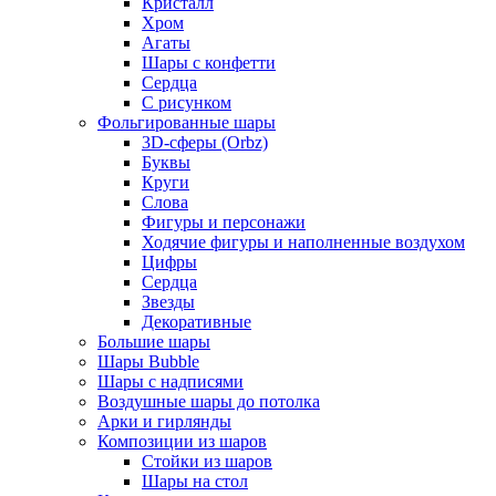
Кристалл
Хром
Агаты
Шары с конфетти
Сердца
С рисунком
Фольгированные шары
3D-сферы (Orbz)
Буквы
Круги
Слова
Фигуры и персонажи
Ходячие фигуры и наполненные воздухом
Цифры
Сердца
Звезды
Декоративные
Большие шары
Шары Bubble
Шары с надписями
Воздушные шары до потолка
Арки и гирлянды
Композиции из шаров
Стойки из шаров
Шары на стол