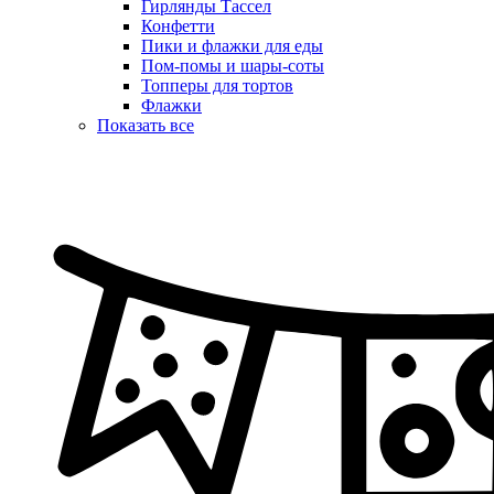
Гирлянды Тассел
Конфетти
Пики и флажки для еды
Пом-помы и шары-соты
Топперы для тортов
Флажки
Показать все