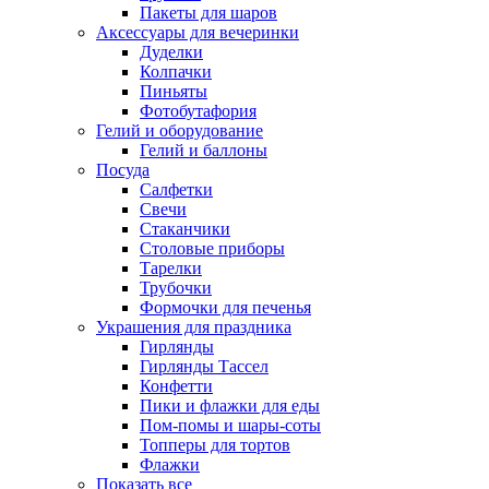
Пакеты для шаров
Аксессуары для вечеринки
Дуделки
Колпачки
Пиньяты
Фотобутафория
Гелий и оборудование
Гелий и баллоны
Посуда
Салфетки
Свечи
Стаканчики
Столовые приборы
Тарелки
Трубочки
Формочки для печенья
Украшения для праздника
Гирлянды
Гирлянды Тассел
Конфетти
Пики и флажки для еды
Пом-помы и шары-соты
Топперы для тортов
Флажки
Показать все