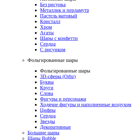
Без рисунка
Металлик и перламутр
Пастель матовый
Кристалл
Хром
Агаты
Шары с конфетти
Сердца
С рисунком
Фольгированные шары
Фольгированные шары
3D-сферы (Orbz)
Буквы
Круги
Слова
Фигуры и персонажи
Ходячие фигуры и наполненные воздухом
Цифры
Сердца
Звезды
Декоративные
Большие шары
Шары Bubble