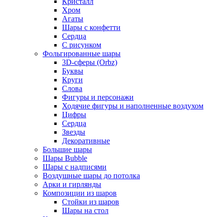
Кристалл
Хром
Агаты
Шары с конфетти
Сердца
С рисунком
Фольгированные шары
3D-сферы (Orbz)
Буквы
Круги
Слова
Фигуры и персонажи
Ходячие фигуры и наполненные воздухом
Цифры
Сердца
Звезды
Декоративные
Большие шары
Шары Bubble
Шары с надписями
Воздушные шары до потолка
Арки и гирлянды
Композиции из шаров
Стойки из шаров
Шары на стол