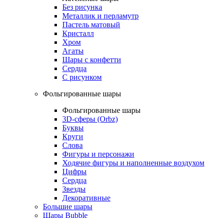
Без рисунка
Металлик и перламутр
Пастель матовый
Кристалл
Хром
Агаты
Шары с конфетти
Сердца
С рисунком
Фольгированные шары
Фольгированные шары
3D-сферы (Orbz)
Буквы
Круги
Слова
Фигуры и персонажи
Ходячие фигуры и наполненные воздухом
Цифры
Сердца
Звезды
Декоративные
Большие шары
Шары Bubble