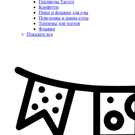
Гирлянды Тассел
Конфетти
Пики и флажки для еды
Пом-помы и шары-соты
Топперы для тортов
Флажки
Показать все