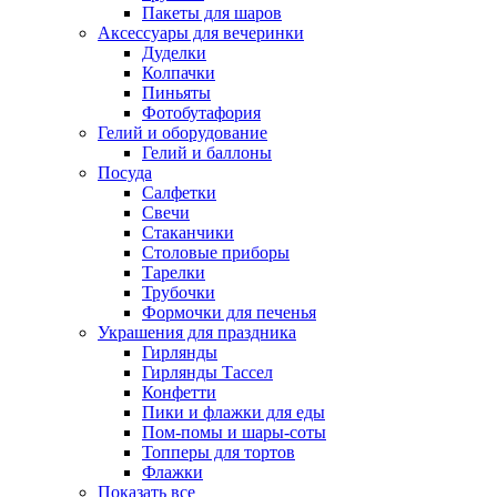
Пакеты для шаров
Аксессуары для вечеринки
Дуделки
Колпачки
Пиньяты
Фотобутафория
Гелий и оборудование
Гелий и баллоны
Посуда
Салфетки
Свечи
Стаканчики
Столовые приборы
Тарелки
Трубочки
Формочки для печенья
Украшения для праздника
Гирлянды
Гирлянды Тассел
Конфетти
Пики и флажки для еды
Пом-помы и шары-соты
Топперы для тортов
Флажки
Показать все