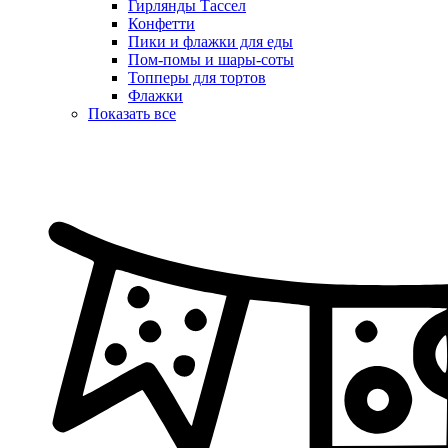
Гирлянды Тассел
Конфетти
Пики и флажки для еды
Пом-помы и шары-соты
Топперы для тортов
Флажки
Показать все