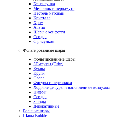
Без рисунка
Металлик и перламутр
Пастель матовый
Кристалл
Хром
Агаты
Шары с конфетти
Сердца
С рисунком
Фольгированные шары
Фольгированные шары
3D-сферы (Orbz)
Буквы
Круги
Слова
Фигуры и персонажи
Ходячие фигуры и наполненные воздухом
Цифры
Сердца
Звезды
Декоративные
Большие шары
Шары Bubble