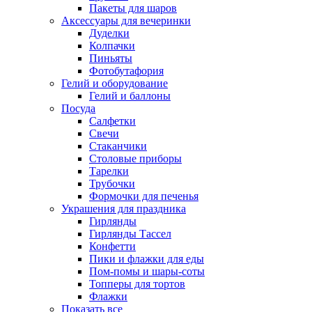
Пакеты для шаров
Аксессуары для вечеринки
Дуделки
Колпачки
Пиньяты
Фотобутафория
Гелий и оборудование
Гелий и баллоны
Посуда
Салфетки
Свечи
Стаканчики
Столовые приборы
Тарелки
Трубочки
Формочки для печенья
Украшения для праздника
Гирлянды
Гирлянды Тассел
Конфетти
Пики и флажки для еды
Пом-помы и шары-соты
Топперы для тортов
Флажки
Показать все