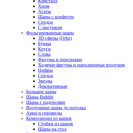
Кристалл
Хром
Агаты
Шары с конфетти
Сердца
С рисунком
Фольгированные шары
3D-сферы (Orbz)
Буквы
Круги
Слова
Фигуры и персонажи
Ходячие фигуры и наполненные воздухом
Цифры
Сердца
Звезды
Декоративные
Большие шары
Шары Bubble
Шары с надписями
Воздушные шары до потолка
Арки и гирлянды
Композиции из шаров
Стойки из шаров
Шары на стол