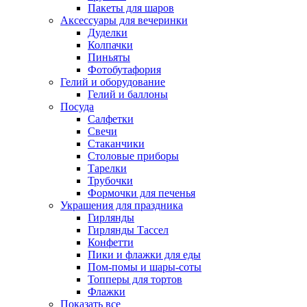
Пакеты для шаров
Аксессуары для вечеринки
Дуделки
Колпачки
Пиньяты
Фотобутафория
Гелий и оборудование
Гелий и баллоны
Посуда
Салфетки
Свечи
Стаканчики
Столовые приборы
Тарелки
Трубочки
Формочки для печенья
Украшения для праздника
Гирлянды
Гирлянды Тассел
Конфетти
Пики и флажки для еды
Пом-помы и шары-соты
Топперы для тортов
Флажки
Показать все