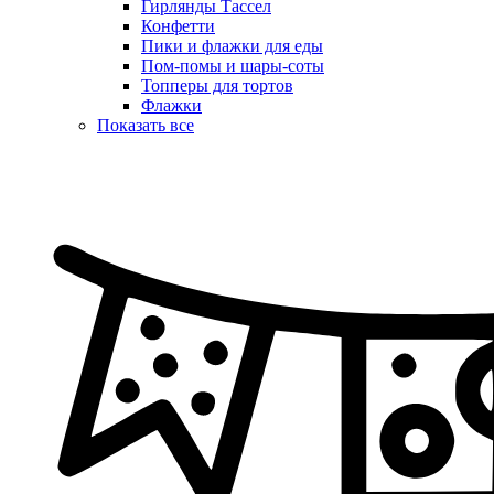
Гирлянды Тассел
Конфетти
Пики и флажки для еды
Пом-помы и шары-соты
Топперы для тортов
Флажки
Показать все