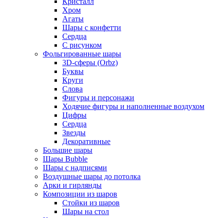
Кристалл
Хром
Агаты
Шары с конфетти
Сердца
С рисунком
Фольгированные шары
3D-сферы (Orbz)
Буквы
Круги
Слова
Фигуры и персонажи
Ходячие фигуры и наполненные воздухом
Цифры
Сердца
Звезды
Декоративные
Большие шары
Шары Bubble
Шары с надписями
Воздушные шары до потолка
Арки и гирлянды
Композиции из шаров
Стойки из шаров
Шары на стол