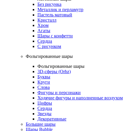
Без рисунка
Металлик и перламутр
Пастель матовый
Кристалл
Хром
Агаты
Шары с конфетти
Сердца
С рисунком
Фольгированные шары
Фольгированные шары
3D-сферы (Orbz)
Буквы
Круги
Слова
Фигуры и персонажи
Ходячие фигуры и наполненные воздухом
Цифры
Сердца
Звезды
Декоративные
Большие шары
Шары Bubble