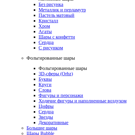
Без рисунка
Металлик и перламутр
Пастель матовый
Кристалл
Хром
Агаты
Шары с конфетти
Сердца
С рисунком
Фольгированные шары
Фольгированные шары
3D-сферы (Orbz)
Буквы
Круги
Слова
Фигуры и персонажи
Ходячие фигуры и наполненные воздухом
Цифры
Сердца
Звезды
Декоративные
Большие шары
Шары Bubble