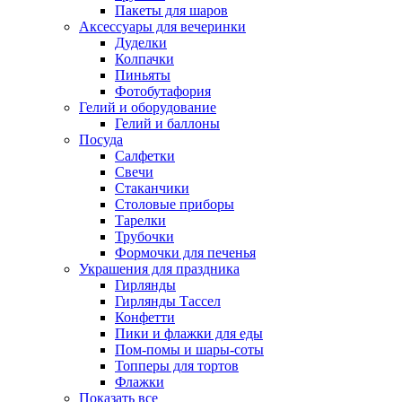
Пакеты для шаров
Аксессуары для вечеринки
Дуделки
Колпачки
Пиньяты
Фотобутафория
Гелий и оборудование
Гелий и баллоны
Посуда
Салфетки
Свечи
Стаканчики
Столовые приборы
Тарелки
Трубочки
Формочки для печенья
Украшения для праздника
Гирлянды
Гирлянды Тассел
Конфетти
Пики и флажки для еды
Пом-помы и шары-соты
Топперы для тортов
Флажки
Показать все