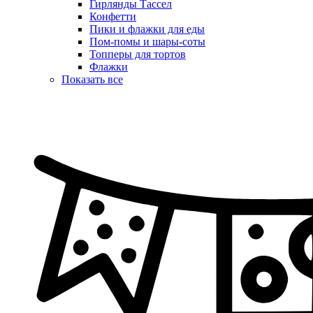
Гирлянды Тассел
Конфетти
Пики и флажки для еды
Пом-помы и шары-соты
Топперы для тортов
Флажки
Показать все