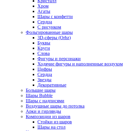
Кристалл
Хром
Агаты
Шары с конфетти
Сердца
С рисунком
Фольгированные шары
3D-сферы (Orbz)
Буквы
Круги
Слова
Фигуры и персонажи
Ходячие фигуры и наполненные воздухом
Цифры
Сердца
Звезды
Декоративные
Большие шары
Шары Bubble
Шары с надписями
Воздушные шары до потолка
Арки и гирлянды
Композиции из шаров
Стойки из шаров
Шары на стол