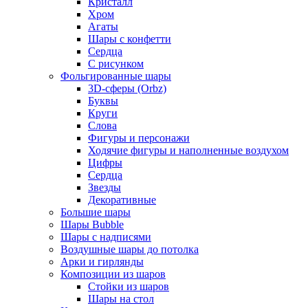
Кристалл
Хром
Агаты
Шары с конфетти
Сердца
С рисунком
Фольгированные шары
3D-сферы (Orbz)
Буквы
Круги
Слова
Фигуры и персонажи
Ходячие фигуры и наполненные воздухом
Цифры
Сердца
Звезды
Декоративные
Большие шары
Шары Bubble
Шары с надписями
Воздушные шары до потолка
Арки и гирлянды
Композиции из шаров
Стойки из шаров
Шары на стол