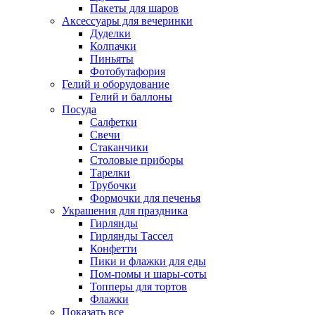
Пакеты для шаров
Аксессуары для вечеринки
Дуделки
Колпачки
Пиньяты
Фотобутафория
Гелий и оборудование
Гелий и баллоны
Посуда
Салфетки
Свечи
Стаканчики
Столовые приборы
Тарелки
Трубочки
Формочки для печенья
Украшения для праздника
Гирлянды
Гирлянды Тассел
Конфетти
Пики и флажки для еды
Пом-помы и шары-соты
Топперы для тортов
Флажки
Показать все