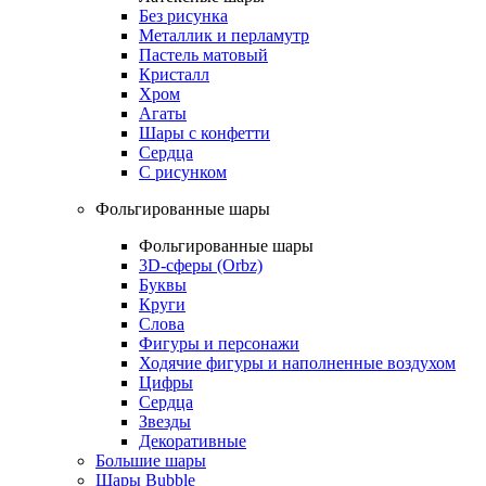
Без рисунка
Металлик и перламутр
Пастель матовый
Кристалл
Хром
Агаты
Шары с конфетти
Сердца
С рисунком
Фольгированные шары
Фольгированные шары
3D-сферы (Orbz)
Буквы
Круги
Слова
Фигуры и персонажи
Ходячие фигуры и наполненные воздухом
Цифры
Сердца
Звезды
Декоративные
Большие шары
Шары Bubble