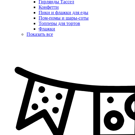
Гирлянды Тассел
Конфетти
Пики и флажки для еды
Пом-помы и шары-соты
Топперы для тортов
Флажки
Показать все