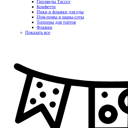
Гирлянды Тассел
Конфетти
Пики и флажки для еды
Пом-помы и шары-соты
Топперы для тортов
Флажки
Показать все