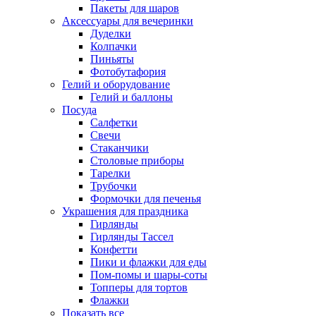
Пакеты для шаров
Аксессуары для вечеринки
Дуделки
Колпачки
Пиньяты
Фотобутафория
Гелий и оборудование
Гелий и баллоны
Посуда
Салфетки
Свечи
Стаканчики
Столовые приборы
Тарелки
Трубочки
Формочки для печенья
Украшения для праздника
Гирлянды
Гирлянды Тассел
Конфетти
Пики и флажки для еды
Пом-помы и шары-соты
Топперы для тортов
Флажки
Показать все