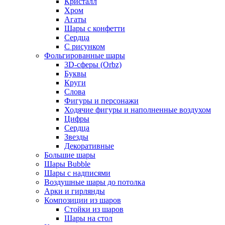
Кристалл
Хром
Агаты
Шары с конфетти
Сердца
С рисунком
Фольгированные шары
3D-сферы (Orbz)
Буквы
Круги
Слова
Фигуры и персонажи
Ходячие фигуры и наполненные воздухом
Цифры
Сердца
Звезды
Декоративные
Большие шары
Шары Bubble
Шары с надписями
Воздушные шары до потолка
Арки и гирлянды
Композиции из шаров
Стойки из шаров
Шары на стол