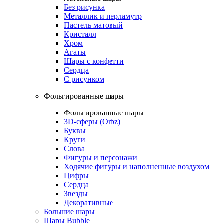
Без рисунка
Металлик и перламутр
Пастель матовый
Кристалл
Хром
Агаты
Шары с конфетти
Сердца
С рисунком
Фольгированные шары
Фольгированные шары
3D-сферы (Orbz)
Буквы
Круги
Слова
Фигуры и персонажи
Ходячие фигуры и наполненные воздухом
Цифры
Сердца
Звезды
Декоративные
Большие шары
Шары Bubble