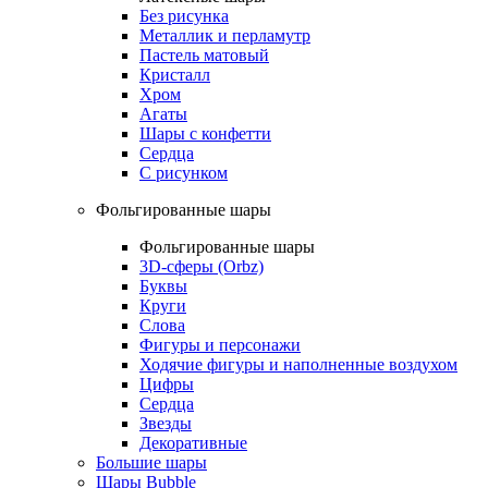
Без рисунка
Металлик и перламутр
Пастель матовый
Кристалл
Хром
Агаты
Шары с конфетти
Сердца
С рисунком
Фольгированные шары
Фольгированные шары
3D-сферы (Orbz)
Буквы
Круги
Слова
Фигуры и персонажи
Ходячие фигуры и наполненные воздухом
Цифры
Сердца
Звезды
Декоративные
Большие шары
Шары Bubble