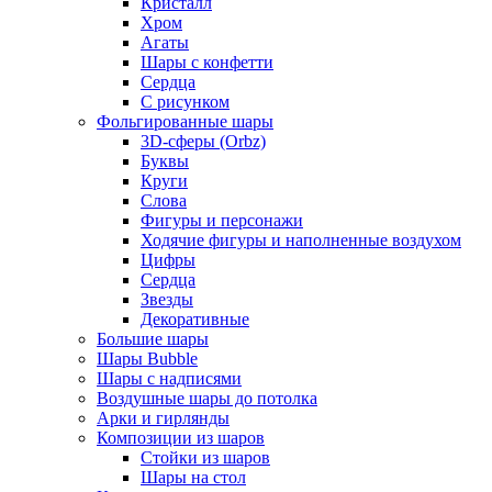
Кристалл
Хром
Агаты
Шары с конфетти
Сердца
С рисунком
Фольгированные шары
3D-сферы (Orbz)
Буквы
Круги
Слова
Фигуры и персонажи
Ходячие фигуры и наполненные воздухом
Цифры
Сердца
Звезды
Декоративные
Большие шары
Шары Bubble
Шары с надписями
Воздушные шары до потолка
Арки и гирлянды
Композиции из шаров
Стойки из шаров
Шары на стол