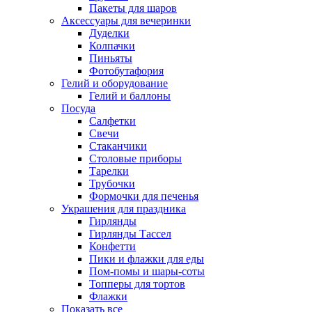
Пакеты для шаров
Аксессуары для вечеринки
Дуделки
Колпачки
Пиньяты
Фотобутафория
Гелий и оборудование
Гелий и баллоны
Посуда
Салфетки
Свечи
Стаканчики
Столовые приборы
Тарелки
Трубочки
Формочки для печенья
Украшения для праздника
Гирлянды
Гирлянды Тассел
Конфетти
Пики и флажки для еды
Пом-помы и шары-соты
Топперы для тортов
Флажки
Показать все