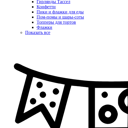
Гирлянды Тассел
Конфетти
Пики и флажки для еды
Пом-помы и шары-соты
Топперы для тортов
Флажки
Показать все