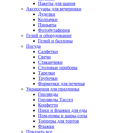
Пакеты для шаров
Аксессуары для вечеринки
Дуделки
Колпачки
Пиньяты
Фотобутафория
Гелий и оборудование
Гелий и баллоны
Посуда
Салфетки
Свечи
Стаканчики
Столовые приборы
Тарелки
Трубочки
Формочки для печенья
Украшения для праздника
Гирлянды
Гирлянды Тассел
Конфетти
Пики и флажки для еды
Пом-помы и шары-соты
Топперы для тортов
Флажки
Показать все