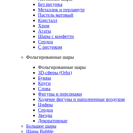
Без рисунка
Металлик и перламутр
Пастель матовый
Кристалл
Хром
Агаты
Шары с конфетти
Сердца
С рисунком
Фольгированные шары
Фольгированные шары
3D-сферы (Orbz)
Буквы
Круги
Слова
Фигуры и персонажи
Ходячие фигуры и наполненные воздухом
Цифры
Сердца
Звезды
Декоративные
Большие шары
Шары Bubble