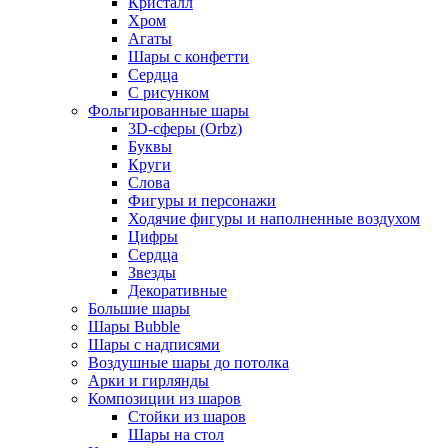
Кристалл
Хром
Агаты
Шары с конфетти
Сердца
С рисунком
Фольгированные шары
3D-сферы (Orbz)
Буквы
Круги
Слова
Фигуры и персонажи
Ходячие фигуры и наполненные воздухом
Цифры
Сердца
Звезды
Декоративные
Большие шары
Шары Bubble
Шары с надписями
Воздушные шары до потолка
Арки и гирлянды
Композиции из шаров
Стойки из шаров
Шары на стол