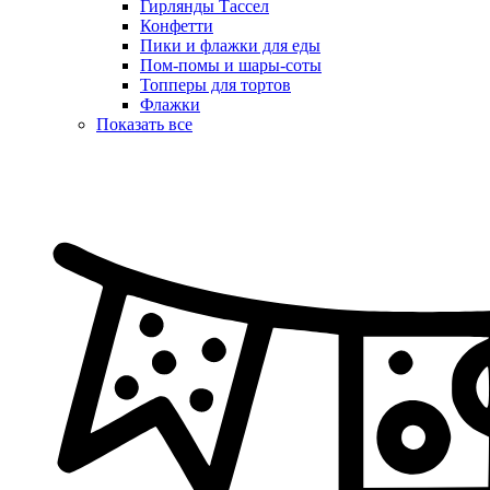
Гирлянды Тассел
Конфетти
Пики и флажки для еды
Пом-помы и шары-соты
Топперы для тортов
Флажки
Показать все