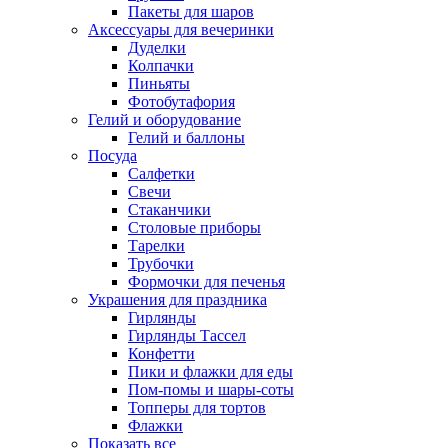
Пакеты для шаров
Аксессуары для вечеринки
Дуделки
Колпачки
Пиньяты
Фотобутафория
Гелий и оборудование
Гелий и баллоны
Посуда
Салфетки
Свечи
Стаканчики
Столовые приборы
Тарелки
Трубочки
Формочки для печенья
Украшения для праздника
Гирлянды
Гирлянды Тассел
Конфетти
Пики и флажки для еды
Пом-помы и шары-соты
Топперы для тортов
Флажки
Показать все