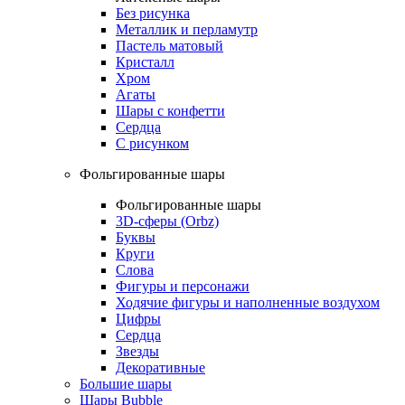
Без рисунка
Металлик и перламутр
Пастель матовый
Кристалл
Хром
Агаты
Шары с конфетти
Сердца
С рисунком
Фольгированные шары
Фольгированные шары
3D-сферы (Orbz)
Буквы
Круги
Слова
Фигуры и персонажи
Ходячие фигуры и наполненные воздухом
Цифры
Сердца
Звезды
Декоративные
Большие шары
Шары Bubble