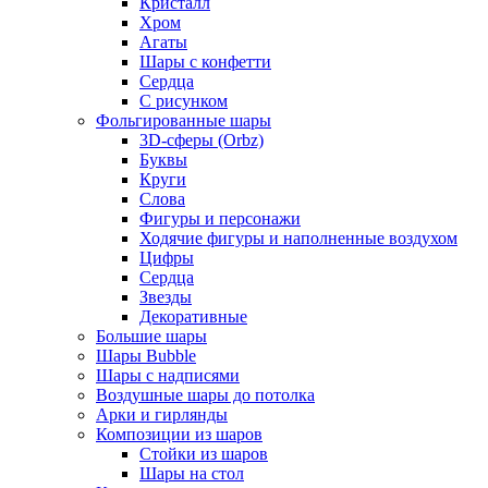
Кристалл
Хром
Агаты
Шары с конфетти
Сердца
С рисунком
Фольгированные шары
3D-сферы (Orbz)
Буквы
Круги
Слова
Фигуры и персонажи
Ходячие фигуры и наполненные воздухом
Цифры
Сердца
Звезды
Декоративные
Большие шары
Шары Bubble
Шары с надписями
Воздушные шары до потолка
Арки и гирлянды
Композиции из шаров
Стойки из шаров
Шары на стол