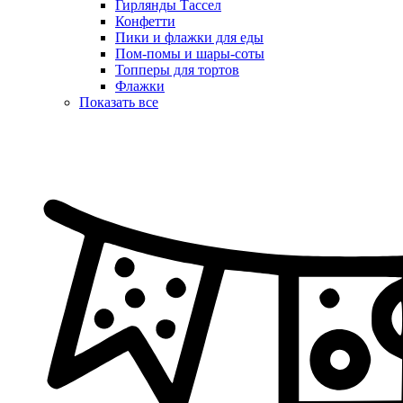
Гирлянды Тассел
Конфетти
Пики и флажки для еды
Пом-помы и шары-соты
Топперы для тортов
Флажки
Показать все