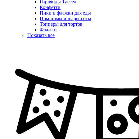
Гирлянды Тассел
Конфетти
Пики и флажки для еды
Пом-помы и шары-соты
Топперы для тортов
Флажки
Показать все