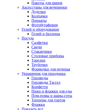
Пакеты для шаров
Аксессуары для вечеринки
Дуделки
Колпачки
Пиньяты
Фотобутафория
Гелий и оборудование
Гелий и баллоны
Посуда
Салфетки
Свечи
Стаканчики
Столовые приборы
Тарелки
Трубочки
Формочки для печенья
Украшения для праздника
Гирлянды
Гирлянды Тассел
Конфетти
Пики и флажки для еды
Пом-помы и шары-соты
Топперы для тортов
Флажки
Показать все