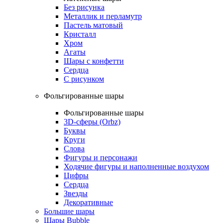
Без рисунка
Металлик и перламутр
Пастель матовый
Кристалл
Хром
Агаты
Шары с конфетти
Сердца
С рисунком
Фольгированные шары
Фольгированные шары
3D-сферы (Orbz)
Буквы
Круги
Слова
Фигуры и персонажи
Ходячие фигуры и наполненные воздухом
Цифры
Сердца
Звезды
Декоративные
Большие шары
Шары Bubble