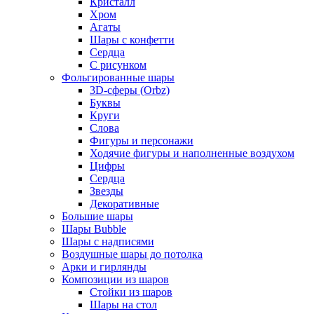
Кристалл
Хром
Агаты
Шары с конфетти
Сердца
С рисунком
Фольгированные шары
3D-сферы (Orbz)
Буквы
Круги
Слова
Фигуры и персонажи
Ходячие фигуры и наполненные воздухом
Цифры
Сердца
Звезды
Декоративные
Большие шары
Шары Bubble
Шары с надписями
Воздушные шары до потолка
Арки и гирлянды
Композиции из шаров
Стойки из шаров
Шары на стол