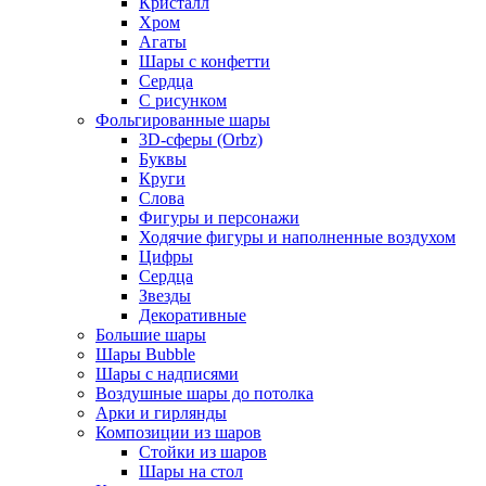
Кристалл
Хром
Агаты
Шары с конфетти
Сердца
С рисунком
Фольгированные шары
3D-сферы (Orbz)
Буквы
Круги
Слова
Фигуры и персонажи
Ходячие фигуры и наполненные воздухом
Цифры
Сердца
Звезды
Декоративные
Большие шары
Шары Bubble
Шары с надписями
Воздушные шары до потолка
Арки и гирлянды
Композиции из шаров
Стойки из шаров
Шары на стол