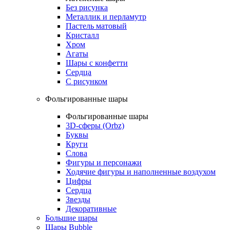
Без рисунка
Металлик и перламутр
Пастель матовый
Кристалл
Хром
Агаты
Шары с конфетти
Сердца
С рисунком
Фольгированные шары
Фольгированные шары
3D-сферы (Orbz)
Буквы
Круги
Слова
Фигуры и персонажи
Ходячие фигуры и наполненные воздухом
Цифры
Сердца
Звезды
Декоративные
Большие шары
Шары Bubble