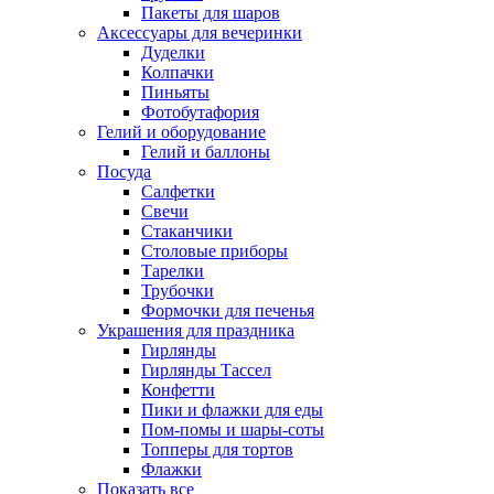
Пакеты для шаров
Аксессуары для вечеринки
Дуделки
Колпачки
Пиньяты
Фотобутафория
Гелий и оборудование
Гелий и баллоны
Посуда
Салфетки
Свечи
Стаканчики
Столовые приборы
Тарелки
Трубочки
Формочки для печенья
Украшения для праздника
Гирлянды
Гирлянды Тассел
Конфетти
Пики и флажки для еды
Пом-помы и шары-соты
Топперы для тортов
Флажки
Показать все