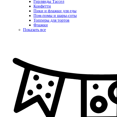
Гирлянды Тассел
Конфетти
Пики и флажки для еды
Пом-помы и шары-соты
Топперы для тортов
Флажки
Показать все