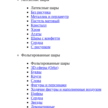
Латексные шары
Без рисунка
Металлик и перламутр
Пастель матовый
Кристалл
Хром
Агаты
Шары с конфетти
Сердца
С рисунком
Фольгированные шары
Фольгированные шары
3D-сферы (Orbz)
Буквы
Круги
Слова
Фигуры и персонажи
Ходячие фигуры и наполненные воздухом
Цифры
Сердца
Звезды
Декоративные