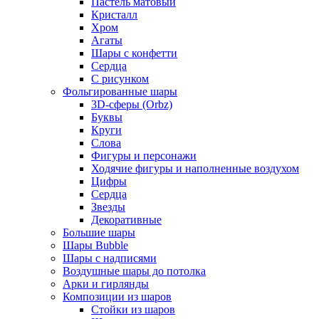
Пастель матовый
Кристалл
Хром
Агаты
Шары с конфетти
Сердца
С рисунком
Фольгированные шары
3D-сферы (Orbz)
Буквы
Круги
Слова
Фигуры и персонажи
Ходячие фигуры и наполненные воздухом
Цифры
Сердца
Звезды
Декоративные
Большие шары
Шары Bubble
Шары с надписями
Воздушные шары до потолка
Арки и гирлянды
Композиции из шаров
Стойки из шаров