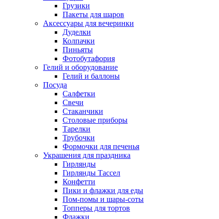
Грузики
Пакеты для шаров
Аксессуары для вечеринки
Дуделки
Колпачки
Пиньяты
Фотобутафория
Гелий и оборудование
Гелий и баллоны
Посуда
Салфетки
Свечи
Стаканчики
Столовые приборы
Тарелки
Трубочки
Формочки для печенья
Украшения для праздника
Гирлянды
Гирлянды Тассел
Конфетти
Пики и флажки для еды
Пом-помы и шары-соты
Топперы для тортов
Флажки