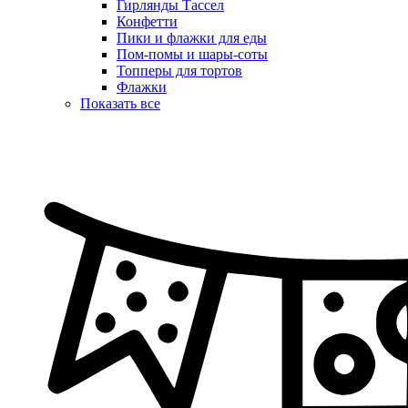
Гирлянды Тассел
Конфетти
Пики и флажки для еды
Пом-помы и шары-соты
Топперы для тортов
Флажки
Показать все