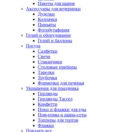
Пакеты для шаров
Аксессуары для вечеринки
Дуделки
Колпачки
Пиньяты
Фотобутафория
Гелий и оборудование
Гелий и баллоны
Посуда
Салфетки
Свечи
Стаканчики
Столовые приборы
Тарелки
Трубочки
Формочки для печенья
Украшения для праздника
Гирлянды
Гирлянды Тассел
Конфетти
Пики и флажки для еды
Пом-помы и шары-соты
Топперы для тортов
Флажки
Показать все