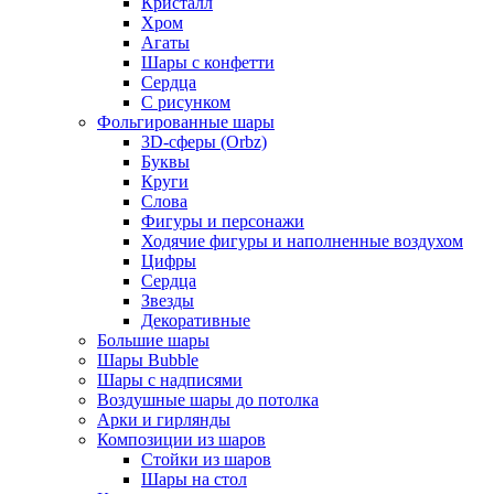
Кристалл
Хром
Агаты
Шары с конфетти
Сердца
С рисунком
Фольгированные шары
3D-сферы (Orbz)
Буквы
Круги
Слова
Фигуры и персонажи
Ходячие фигуры и наполненные воздухом
Цифры
Сердца
Звезды
Декоративные
Большие шары
Шары Bubble
Шары с надписями
Воздушные шары до потолка
Арки и гирлянды
Композиции из шаров
Стойки из шаров
Шары на стол