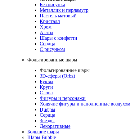
Без рисунка
Металлик и перламутр
Пастель матовый
Кристалл
Хром
Агаты
Шары с конфетти
Сердца
С рисунком
Фольгированные шары
Фольгированные шары
3D-сферы (Orbz)
Буквы
Круги
Слова
Фигуры и персонажи
Ходячие фигуры и наполненные воздухом
Цифры
Сердца
Звезды
Декоративные
Большие шары
Шары Bubble