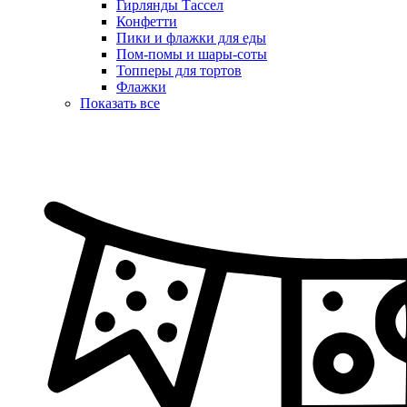
Гирлянды Тассел
Конфетти
Пики и флажки для еды
Пом-помы и шары-соты
Топперы для тортов
Флажки
Показать все