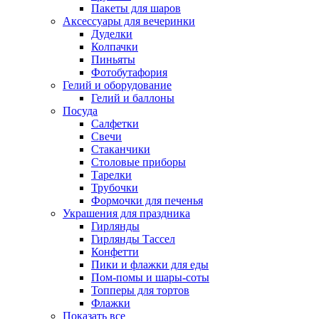
Пакеты для шаров
Аксессуары для вечеринки
Дуделки
Колпачки
Пиньяты
Фотобутафория
Гелий и оборудование
Гелий и баллоны
Посуда
Салфетки
Свечи
Стаканчики
Столовые приборы
Тарелки
Трубочки
Формочки для печенья
Украшения для праздника
Гирлянды
Гирлянды Тассел
Конфетти
Пики и флажки для еды
Пом-помы и шары-соты
Топперы для тортов
Флажки
Показать все