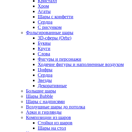
Кристалл
Хром
Агаты
Шары с конфетти
Сердца
С рисунком
Фольгированные шары
3D-сферы (Orbz)
Буквы
Круги
Слова
Фигуры и персонажи
Ходячие фигуры и наполненные воздухом
Цифры
Сердца
Звезды
Декоративные
Большие шары
Шары Bubble
Шары с надписями
Воздушные шары до потолка
Арки и гирлянды
Композиции из шаров
Стойки из шаров
Шары на стол