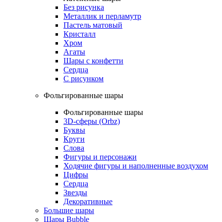
Без рисунка
Металлик и перламутр
Пастель матовый
Кристалл
Хром
Агаты
Шары с конфетти
Сердца
С рисунком
Фольгированные шары
Фольгированные шары
3D-сферы (Orbz)
Буквы
Круги
Слова
Фигуры и персонажи
Ходячие фигуры и наполненные воздухом
Цифры
Сердца
Звезды
Декоративные
Большие шары
Шары Bubble