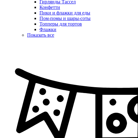
Гирлянды Тассел
Конфетти
Пики и флажки для еды
Пом-помы и шары-соты
Топперы для тортов
Флажки
Показать все