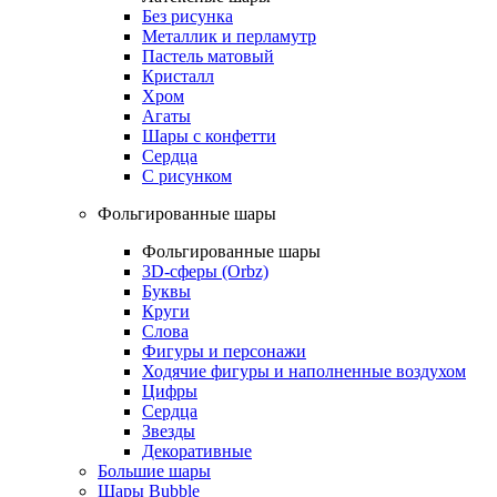
Без рисунка
Металлик и перламутр
Пастель матовый
Кристалл
Хром
Агаты
Шары с конфетти
Сердца
С рисунком
Фольгированные шары
Фольгированные шары
3D-сферы (Orbz)
Буквы
Круги
Слова
Фигуры и персонажи
Ходячие фигуры и наполненные воздухом
Цифры
Сердца
Звезды
Декоративные
Большие шары
Шары Bubble