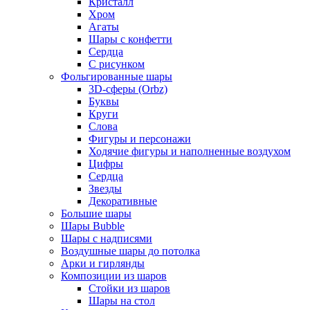
Кристалл
Хром
Агаты
Шары с конфетти
Сердца
С рисунком
Фольгированные шары
3D-сферы (Orbz)
Буквы
Круги
Слова
Фигуры и персонажи
Ходячие фигуры и наполненные воздухом
Цифры
Сердца
Звезды
Декоративные
Большие шары
Шары Bubble
Шары с надписями
Воздушные шары до потолка
Арки и гирлянды
Композиции из шаров
Стойки из шаров
Шары на стол