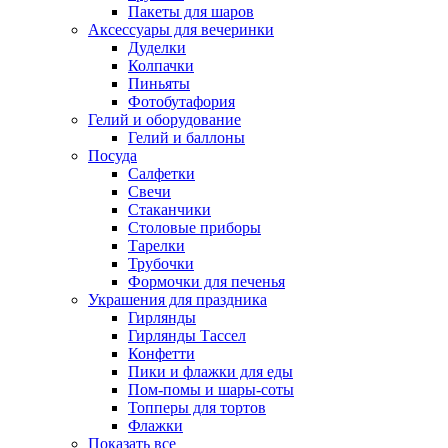
Пакеты для шаров
Аксессуары для вечеринки
Дуделки
Колпачки
Пиньяты
Фотобутафория
Гелий и оборудование
Гелий и баллоны
Посуда
Салфетки
Свечи
Стаканчики
Столовые приборы
Тарелки
Трубочки
Формочки для печенья
Украшения для праздника
Гирлянды
Гирлянды Тассел
Конфетти
Пики и флажки для еды
Пом-помы и шары-соты
Топперы для тортов
Флажки
Показать все