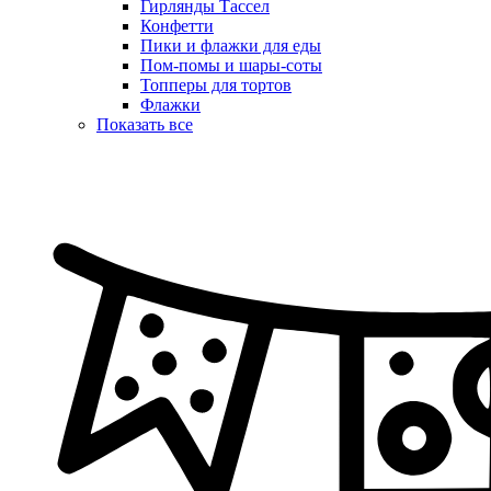
Гирлянды Тассел
Конфетти
Пики и флажки для еды
Пом-помы и шары-соты
Топперы для тортов
Флажки
Показать все