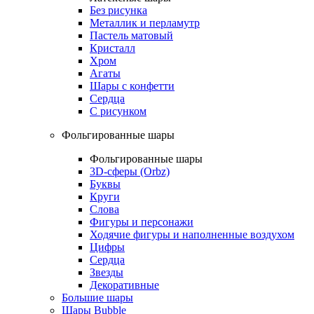
Без рисунка
Металлик и перламутр
Пастель матовый
Кристалл
Хром
Агаты
Шары с конфетти
Сердца
С рисунком
Фольгированные шары
Фольгированные шары
3D-сферы (Orbz)
Буквы
Круги
Слова
Фигуры и персонажи
Ходячие фигуры и наполненные воздухом
Цифры
Сердца
Звезды
Декоративные
Большие шары
Шары Bubble