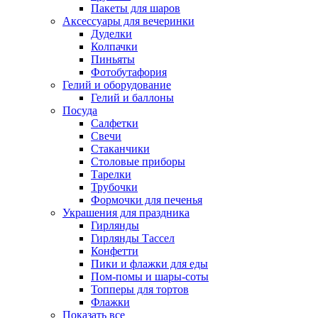
Пакеты для шаров
Аксессуары для вечеринки
Дуделки
Колпачки
Пиньяты
Фотобутафория
Гелий и оборудование
Гелий и баллоны
Посуда
Салфетки
Свечи
Стаканчики
Столовые приборы
Тарелки
Трубочки
Формочки для печенья
Украшения для праздника
Гирлянды
Гирлянды Тассел
Конфетти
Пики и флажки для еды
Пом-помы и шары-соты
Топперы для тортов
Флажки
Показать все