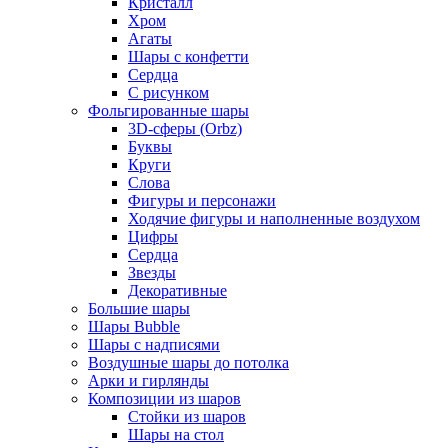
Кристалл
Хром
Агаты
Шары с конфетти
Сердца
С рисунком
Фольгированные шары
3D-сферы (Orbz)
Буквы
Круги
Слова
Фигуры и персонажи
Ходячие фигуры и наполненные воздухом
Цифры
Сердца
Звезды
Декоративные
Большие шары
Шары Bubble
Шары с надписями
Воздушные шары до потолка
Арки и гирлянды
Композиции из шаров
Стойки из шаров
Шары на стол